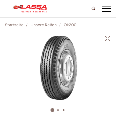
Startseite
Unsere Reifen
Ok200
ALLE LASSA REIFEN
FINDE EINEN HANDLER
BLOG & VIDEOS
GEH MIT LASSA!
SERVICE & HILFE