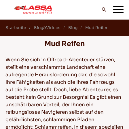
Startseite
Blog&Videos
Blog
Mud Reifen
ALLE LASSA REIFEN
Mud Reifen
FINDE EINEN HANDLER
Wenn Sie sich in Offroad-Abenteuer stürzen,
stellt eine verschlammte Landschaft eine
aufregende Herausforderung dar, die sowohl
BLOG & VIDEOS
Ihre Fähigkeiten als auch die Ihres Fahrzeugs
auf die Probe stellt. Doch, liebe Abenteurer, es
besteht kein Grund zur Besorgnis! Es gibt einen
GEH MIT LASSA!
unschätzbaren Vorteil, der Ihnen ein
reibungsloses Navigieren selbst auf den
gefährlichsten, schlammigen Pfaden
ermöglicht: Schlammreifen. In diesem speziellen
SERVICE & HILFE