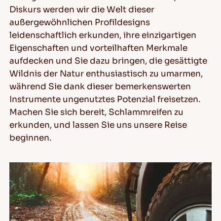
Diskurs werden wir die Welt dieser
außergewöhnlichen Profildesigns
leidenschaftlich erkunden, ihre einzigartigen
DE
Eigenschaften und vorteilhaften Merkmale
aufdecken und Sie dazu bringen, die gesättigte
Wildnis der Natur enthusiastisch zu umarmen,
während Sie dank dieser bemerkenswerten
Tipps für das Fahren im Schnee
Instrumente ungenutztes Potenzial freisetzen.
Machen Sie sich bereit, Schlammreifen zu
WEITERLESEN
erkunden, und lassen Sie uns unsere Reise
beginnen.