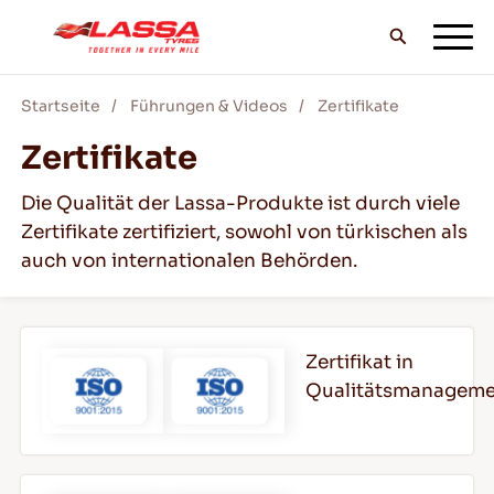
Startseite
Führungen & Videos
Zertifikate
ALLE LASSA REIFEN
Zertifikate
Die Qualität der Lassa-Produkte ist durch viele
FINDE EINEN HANDLER
Zertifikate zertifiziert, sowohl von türkischen als
auch von internationalen Behörden.
BLOG & VIDEOS
Zertifikat in
Qualitätsmanagem
GEH MIT LASSA!
SERVICE & HILFE