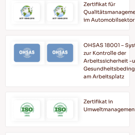
Zertifikat für
Qualitätsmanageme
im Automobilsektor
DE
OHSAS 18001 – Sys
zur Kontrolle der
Tipps für das Fahren im Schnee
Arbeitssicherheit -
Gesundheitsbedin
WEITERLESEN
am Arbeitsplatz
Zertifikat in
Umweltmanagemen