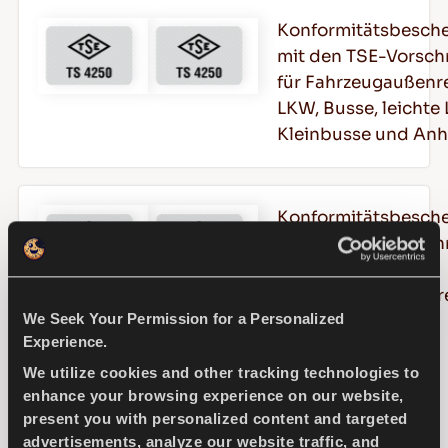
Konformitätsbesch
mit den TSE-Vorschr
für Fahrzeugaußenre
LKW, Busse, leichte
Kleinbusse und Anh
Konformitätsbesch
mit den TSE-Vorschr
für Bau- und
Aushubmaschinenre
We Seek Your Permission for a Personalized
Experience.
We utilize cookies and other tracking technologies to
1993 wurde
enhance your browsing experience on our website,
Brisa als erstes
present you with personalized content and targeted
Unternehmen
advertisements, analyze our website traffic, and