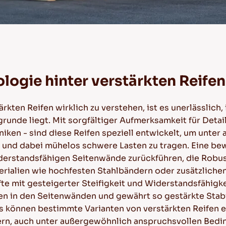
logie hinter verstärkten Reife
kten Reifen wirklich zu verstehen, ist es unerlässlich
grunde liegt. Mit sorgfältiger Aufmerksamkeit für Detai
niken - sind diese Reifen speziell entwickelt, um unt
 und dabei mühelos schwere Lasten zu tragen. Eine b
widerstandsfähigen Seitenwände zurückführen, die Robus
erialien wie hochfesten Stahlbändern oder zusätzliche
 mit gesteigerter Steifigkeit und Widerstandsfähigkei
gen in den Seitenwänden und gewährt so gestärkte Stabi
s können bestimmte Varianten von verstärkten Reifen 
sern, auch unter außergewöhnlich anspruchsvollen Bedi