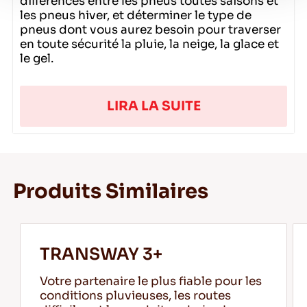
différences entre les pneus toutes saisons et
225/70R15C 112/110R
les pneus hiver, et déterminer le type de
pneus dont vous aurez besoin pour traverser
en toute sécurité la pluie, la neige, la glace et
le gel.
225/70R15C 116/114Q
235/65R16C 115/113R
LIRA LA SUITE
285/65R16C 131R
Produits Similaires
TRANSWAY 3+
Votre partenaire le plus fiable pour les
conditions pluvieuses, les routes