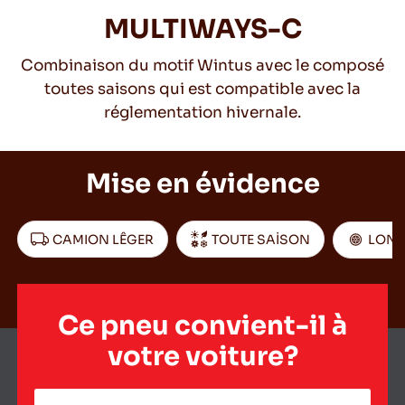
MULTIWAYS-C
Combinaison du motif Wintus avec le composé
FR
toutes saisons qui est compatible avec la
réglementation hivernale.
Conseils pour conduire dans la neige
Mise en évidence
LIRE LA SUITE
CAMION LÊGER
TOUTE SAİSON
LONG
Ce pneu convient-il à
votre voiture?