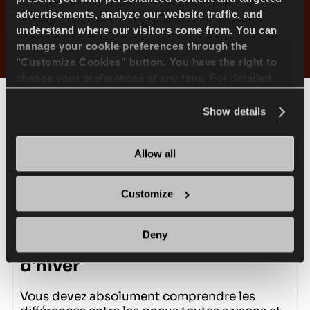
195/70R15C 104/102R
advertisements, analyze our website traffic, and
understand where our visitors come from. You can
manage your cookie preferences through the
195/75R16C 107/105Q
"Customize Cookies" button. You have the right to
change your preferences at any time. For detailed
information about the use of cookies, you can view
195/75R16C 110/108R
the
Cookie Policy
.
Show details
195R14C 106/104Q
Allow all
205/75R16C 113/111Q
Customize
215/65R16C 109/107R
Deny
Pneu toutes saisons et pneu
d'hiver
215/70R15C 109/107S
Vous devez absolument comprendre les