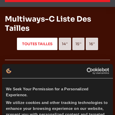
Multiways-C Liste Des
Tailles
TOUTES TAILLES
14''
15''
16''
185/75R16C 104/102R
185R14C 102/100Q
We Seek Your Permission for a Personalized
Experience.
195/60R16C 99/97R
We utilize cookies and other tracking technologies to
enhance your browsing experience on our website,
present you with personalized content and targeted