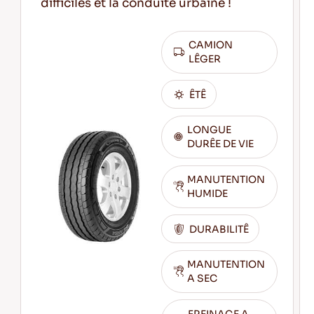
difficiles et la conduite urbaine !
CAMION
LÊGER
ÊTÊ
LONGUE
DURÊE DE VIE
MANUTENTION
HUMIDE
DURABILITÊ
MANUTENTION
A SEC
FREINAGE A