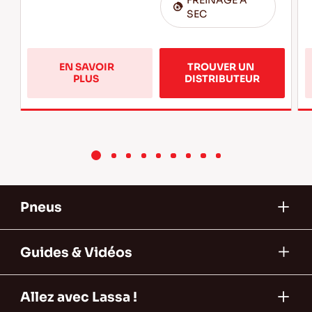
SEC
EN SAVOIR 
TROUVER UN 
Savoir 
PLUS  
DISTRIBUTEUR
plus 
sur 
les 
pneus 
TRANSWAY 
3+ 
Pneus
Guides & Vidéos
Allez avec Lassa !