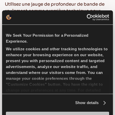
Utilisez une jauge de profondeur de bande de
roulement comme première technique pour
déterminer la profondeur de bande de
roulement restante de votre pneu. Les jauges de
profondeur de bande de roulement sont
We Seek Your Permission for a Personalized
généralement mesurées en 32e de pouce (25-
Experience.
26 millimètres). Il existe des jauges qui ont une
We utilize cookies and other tracking technologies to
forme d'aiguille avec une section extensible qui
enhance your browsing experience on our website,
mesure la profondeur de la bande de
present you with personalized content and targeted
roulement. Comme les pneus s'usent de
advertisements, analyze our website traffic, and
différentes manières, les mesures doivent être
understand where our visitors come from. You can
effectuées en plusieurs points autour du pneu.
manage your cookie preferences through the
"Customize Cookies" button. You have the right to
Test de la bande de roulement du
change your preferences at any time. For detailed
information about the use of cookies, you can view
pneu 20p
the
Cookie Policy
.
Show details
Le "test des 20 pence", comme on l'appelle, est