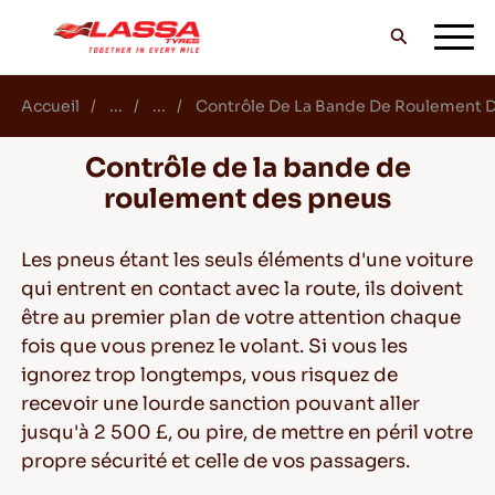
Accueil
...
...
Contrôle De La Bande De Roulement 
TOUS LES PNEUS LASSA
Contrôle de la bande de
roulement des pneus
TROUVER UN DISTRIBUTEUR
Les pneus étant les seuls éléments d'une voiture
qui entrent en contact avec la route, ils doivent
BLOG & VIDEOS
être au premier plan de votre attention chaque
fois que vous prenez le volant. Si vous les
ignorez trop longtemps, vous risquez de
ALLEZ AVEC LASSA!
recevoir une lourde sanction pouvant aller
jusqu'à 2 500 £, ou pire, de mettre en péril votre
propre sécurité et celle de vos passagers.
SERVICE & AIDE