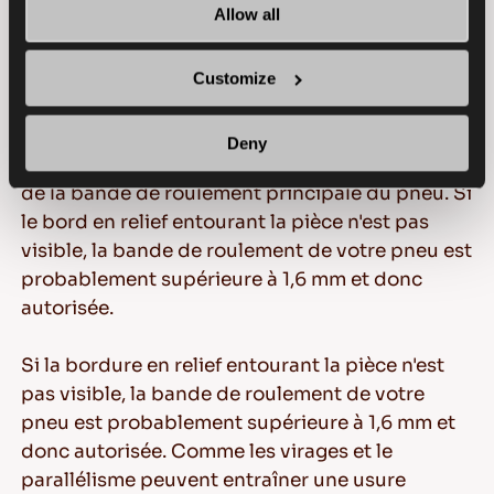
Allow all
une expression populaire. C'est la technique la
plus rapide et la plus pratique pour examiner la
profondeur de la bande de roulement de votre
Customize
pneu, mais c'est aussi le test le moins précis.
Deny
Placez une pièce de 20 pence dans les rainures
de la bande de roulement principale du pneu. Si
le bord en relief entourant la pièce n'est pas
visible, la bande de roulement de votre pneu est
probablement supérieure à 1,6 mm et donc
autorisée.
Si la bordure en relief entourant la pièce n'est
pas visible, la bande de roulement de votre
pneu est probablement supérieure à 1,6 mm et
donc autorisée. Comme les virages et le
parallélisme peuvent entraîner une usure