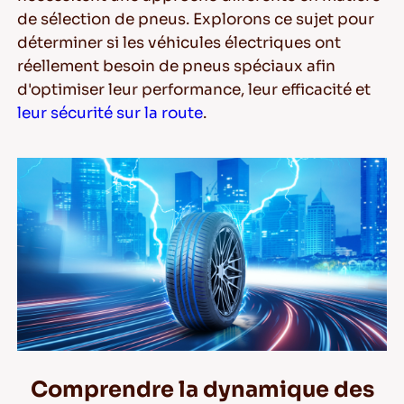
de sélection de pneus. Explorons ce sujet pour
déterminer si les véhicules électriques ont
réellement besoin de pneus spéciaux afin
FR
d'optimiser leur performance, leur efficacité et
leur sécurité sur la route
.
Conseils pour conduire dans la neige
LIRE LA SUITE
Comprendre la dynamique des