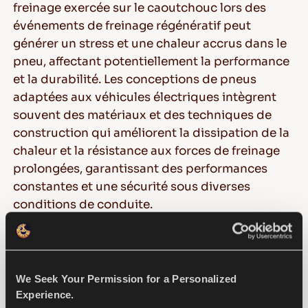
freinage exercée sur le caoutchouc lors des
événements de freinage régénératif peut
générer un stress et une chaleur accrus dans le
pneu, affectant potentiellement la performance
et la durabilité. Les conceptions de pneus
adaptées aux véhicules électriques intègrent
souvent des matériaux et des techniques de
construction qui améliorent la dissipation de la
chaleur et la résistance aux forces de freinage
prolongées, garantissant des performances
constantes et une sécurité sous diverses
conditions de conduite.
En répondant à ces facteurs clés – exigences en
matière de couple et d'accélération, défis de
répartition du poids et impact du freinage
We Seek Your Permission for a Personalized
régénératif – les fabricants de pneus peuvent
Experience.