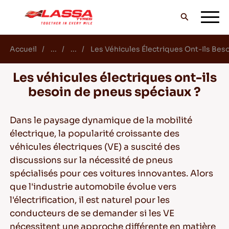
Accueil
...
...
Les Véhicules Électriques Ont-Ils Bes
TOUS LES PNEUS LASSA
Les véhicules électriques ont-ils
besoin de pneus spéciaux ?
TROUVER UN DISTRIBUTEUR
Dans le paysage dynamique de la mobilité
électrique, la popularité croissante des
BLOG & VIDEOS
véhicules électriques (VE) a suscité des
discussions sur la nécessité de pneus
spécialisés pour ces voitures innovantes. Alors
ALLEZ AVEC LASSA!
que l'industrie automobile évolue vers
l'électrification, il est naturel pour les
conducteurs de se demander si les VE
nécessitent une approche différente en matière
SERVICE & AIDE