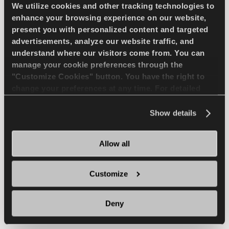
optimiser la performance des pneus pour les
We utilize cookies and other tracking technologies to
véhicules électriques, offrant une durabilité
enhance your browsing experience on our website,
present you with personalized content and targeted
accrue, une efficacité améliorée et une sécurité
advertisements, analyze our website traffic, and
renforcée pour les propriétaires de VE du
understand where our visitors come from. You can
monde entier. Alors que la mobilité électrique
manage your cookie preferences through the
continue d'évoluer, les avancées dans la
"Customize Cookies" button. You have the right to
technologie des pneus affineront probablement
change your preferences at any time. For detailed
ces solutions, offrant des améliorations
information about the use of cookies, you can view
continues en termes de performance et de
the
Cookie Policy
.
Show details
durabilité sur le marché des véhicules
électriques.
Allow all
Customize
Les véhicules électriques
nécessitent-ils des pneus
Deny
spécialisés ?