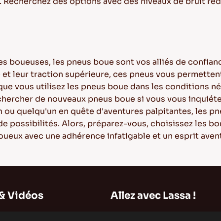
. Recherchez des options avec des niveaux de bruit réd
ues boueuses, les pneus boue sont vos alliés de confia
 et leur traction supérieure, ces pneus vous permettent
 que vous utilisez les pneus boue dans les conditions né
echercher de nouveaux pneus boue si vous vous inquiéte
n ou quelqu'un en quête d'aventures palpitantes, les 
e possibilités. Alors, préparez-vous, choisissez les b
boueux avec une adhérence infatigable et un esprit ave
& Vidéos
Allez avec Lassa !
Plan du Site