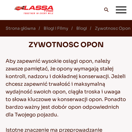
Strona główna
Blogi I Filmy
Blogi
Zywotnosc Opon
WSZYSTKIE OPONY LASSA
ZYWOTNOSC OPON
ZNAJDŹ DEALERA
Aby zapewnić wysokie osiągi opon, należy
zawsze pamiętać, że opony wymagają stałej
kontroli, nadzoru i dokładnej konserwacji. Jeżeli
BLOGI I FILMY
chcesz zapewnić trwałość i maksymalną
wydajność swoich opon, ciągła troska i uwaga
to słowa kluczowe w konserwacji opon. Ponadto
JEDŹ Z LASSĄ!
bardzo ważny jest dobór opon odpowiednich
dla Twojego pojazdu.
Istotne znaczenie ma przeprowadzanie
SERWIS I POMOC