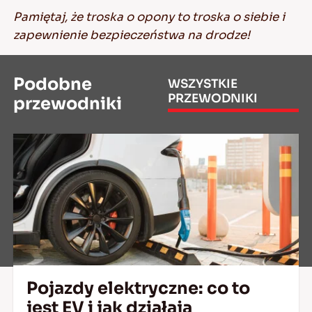
Pamiętaj, że troska o opony to troska o siebie i
zapewnienie bezpieczeństwa na drodze!
Podobne
WSZYSTKIE
PRZEWODNIKI
przewodniki
Pojazdy elektryczne: co to
jest EV i jak działają