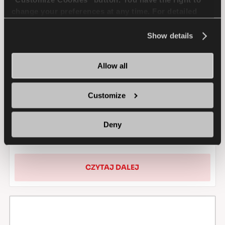
change your preferences at any time. For detailed
information about the use of cookies, you can view
the
Cookie Policy
.
Show details
Jak często należy zamieniać
opony?
Allow all
Większość kierowców zdaje sobie sprawę,
że regularna zamiana opon wydłuża ich
Customize
żywotność, ale jak często należy wymieniać
opony?
Deny
CZYTAJ DALEJ