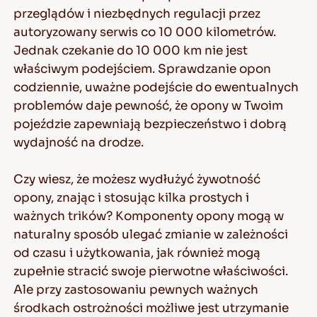
przeglądów i niezbędnych regulacji przez
autoryzowany serwis co 10 000 kilometrów.
Jednak czekanie do 10 000 km nie jest
PL
właściwym podejściem. Sprawdzanie opon
codziennie, uważne podejście do ewentualnych
problemów daje pewność, że opony w Twoim
pojeździe zapewniają bezpieczeństwo i dobrą
Porady Dotyczace Jazdy Po Sniegu
wydajność na drodze.
CZYTAJ DALEJ
Czy wiesz, że możesz wydłużyć żywotność
opony, znając i stosując kilka prostych i
ważnych trików? Komponenty opony mogą w
naturalny sposób ulegać zmianie w zależności
od czasu i użytkowania, jak również mogą
zupełnie stracić swoje pierwotne właściwości.
Ale przy zastosowaniu pewnych ważnych
środkach ostrożności możliwe jest utrzymanie