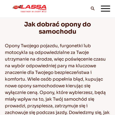
Jak dobrać opony do
WSZYSTKIE OPONY LASSA
samochodu
Opony Twojego pojazdu, furgonetki lub
ZNAJDŹ DEALERA
motocykla są odpowiedzialne za Twoje
utrzymanie na drodze, więc poświęcenie czasu
na wybór odpowiedniej pary ma kluczowe
BLOGI I FILMY
znaczenie dla Twojego bezpieczeństwa i
komfortu. Wiele osób popełnia błąd, kupując
nowe opony samochodowe kierując się
wyłącznie ceną. Opony, które wybierzesz, będą
JEDŹ Z LASSĄ!
miały wpływ na to, jak Twój samochód się
prowadzi, przyspiesza, zatrzymuje się i
zachowuje się podczas jazdy. Dowiedzmy się, jak
SERWIS I POMOC