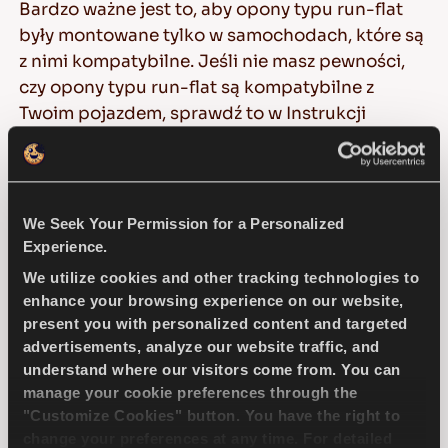
Bardzo ważne jest to, aby opony typu run-flat
były montowane tylko w samochodach, które są
z nimi kompatybilne. Jeśli nie masz pewności,
czy opony typu run-flat są kompatybilne z
Twoim pojazdem, sprawdź to w Instrukcji
Obsługi Samochodu.
Opony sezonowe
We Seek Your Permission for a Personalized
Experience.
Większość kierowców w Wielkiej Brytanii
wykorzystuje opony letnie w swoich
We utilize cookies and other tracking technologies to
enhance your browsing experience on our website,
samochodach przez cały rok, ale aby uzyskać
present you with personalized content and targeted
najlepsze osiągi, należy rozważyć również
advertisements, analyze our website traffic, and
stosowanie opon zimowych lub całorocznych.
understand where our visitors come from. You can
manage your cookie preferences through the
Producenci inwestują miliony dolarów na
"Customize Cookies" button. You have the right to
projektowanie nowych opon klasy premium, aby
change your preferences at any time. For detailed