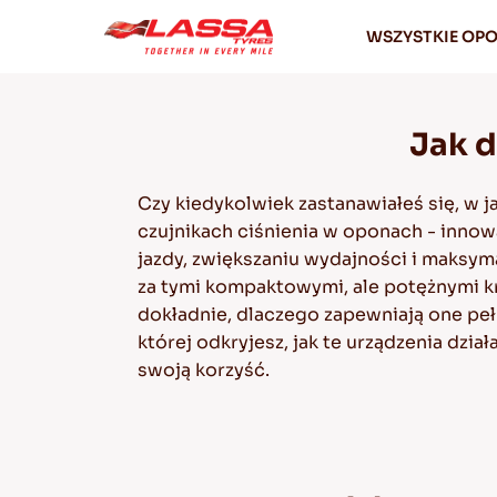
WSZYSTKIE OP
Jak d
Czy kiedykolwiek zastanawiałeś się, w 
czujnikach ciśnienia w oponach - inno
jazdy, zwiększaniu wydajności i maksy
za tymi kompaktowymi, ale potężnymi kr
dokładnie, dlaczego zapewniają one peł
której odkryjesz, jak te urządzenia dzia
swoją korzyść.