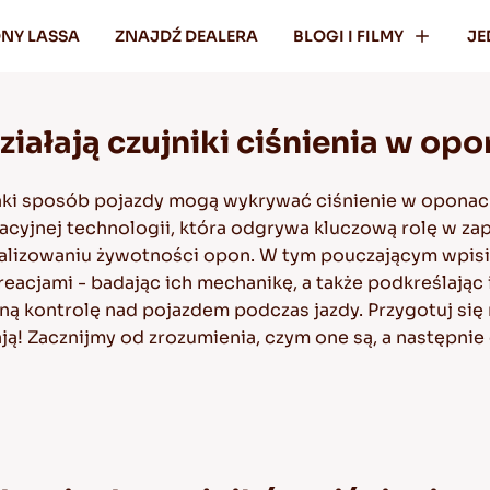
ONY LASSA
ZNAJDŹ DEALERA
BLOGI I FILMY
JE
ziałają czujniki ciśnienia w op
jaki sposób pojazdy mogą wykrywać ciśnienie w oponac
wacyjnej technologii, która odgrywa kluczową rolę w 
malizowaniu żywotności opon. W tym pouczającym wpisie
eacjami - badając ich mechanikę, a także podkreślając 
ną kontrolę nad pojazdem podczas jazdy. Przygotuj się
łają! Zacznijmy od zrozumienia, czym one są, a następni