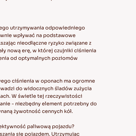
nnego utrzymywania odpowiedniego
tywnie wpływać na podstawowe
kszając nieodłączne ryzyko związane z
 nową erę, w której czujniki ciśnienia
ylenia od optymalnych poziomów
owego ciśnienia w oponach ma ogromne
owadzi do widocznych śladów zużycia
ach. W świetle tej rzeczywistości
nie - niezbędny element potrzebny do
wnaną żywotność cennych kół.
fektywność paliwową pojazdu?
szania się pojazdem. Utrzymując