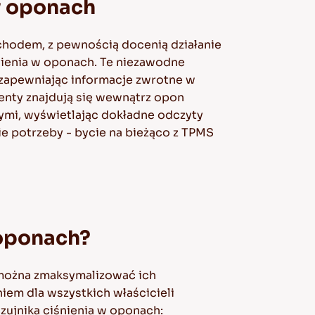
w oponach
chodem, z pewnością docenią działanie
nienia w oponach. Te niezawodne
, zapewniając informacje zwrotne w
enty znajdują się wewnątrz opon
nymi, wyświetlając dokładne odczyty
e potrzeby - bycie na bieżąco z TPMS
 oponach?
e można zmaksymalizować ich
niem dla wszystkich właścicieli
zujnika ciśnienia w oponach: