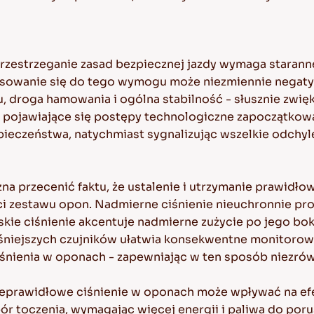
rzestrzeganie zasad bezpiecznej jazdy wymaga stara
tosowanie się do tego wymogu może niezmiennie nega
u, droga hamowania i ogólna stabilność - słusznie zwię
 pojawiające się postępy technologiczne zapoczątkowały
zpieczeństwa, natychmiast sygnalizując wszelkie odch
a przecenić faktu, że ustalenie i utrzymanie prawidł
ci zestawu opon. Nadmierne ciśnienie nieuchronnie pr
skie ciśnienie akcentuje nadmierne zużycie po jego bok
niejszych czujników ułatwia konsekwentne monitorowa
nienia w oponach - zapewniając w ten sposób niezró
nieprawidłowe ciśnienie w oponach może wpływać na e
toczenia, wymagając więcej energii i paliwa do poru