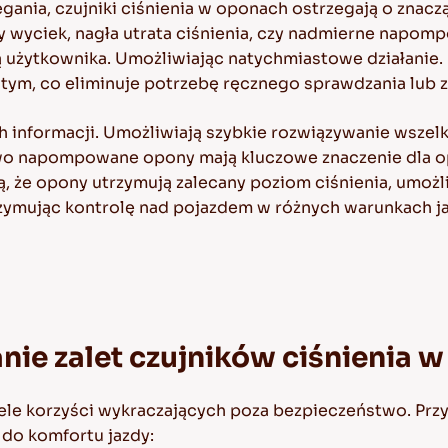
gania, czujniki ciśnienia w oponach ostrzegają o znac
y wyciek, nagła utrata ciśnienia, czy nadmierne napomp
ą użytkownika. Umożliwiając natychmiastowe działanie.
stym, co eliminuje potrzebę ręcznego sprawdzania lub 
h informacji. Umożliwiają szybkie rozwiązywanie wsze
o napompowane opony mają kluczowe znaczenie dla op
ą, że opony utrzymują zalecany poziom ciśnienia, umożl
rzymując kontrolę nad pojazdem w różnych warunkach jaz
ie zalet czujników ciśnienia 
ele korzyści wykraczających poza bezpieczeństwo. Przyj
 do komfortu jazdy: