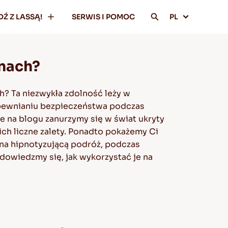
DŹ Z LASSĄ!
SERWIS I POMOC
PL
onach?
h? Ta niezwykła zdolność leży w
zapewnianiu bezpieczeństwa podczas
 na blogu zanurzymy się w świat ukryty
ich liczne zalety. Ponadto pokażemy Ci
 na hipnotyzującą podróż, podczas
e dowiedzmy się, jak wykorzystać je na