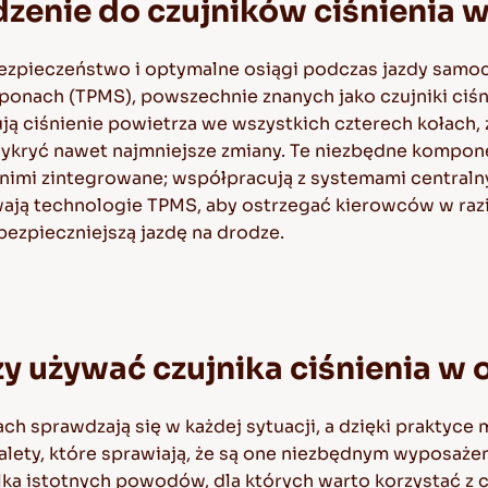
enie do czujników ciśnienia 
bezpieczeństwo i optymalne osiągi podczas jazdy samo
onach (TPMS), powszechnie znanych jako czujniki ciś
ują ciśnienie powietrza we wszystkich czterech kołach
wykryć nawet najmniejsze zmiany. Te niezbędne kompon
 nimi zintegrowane; współpracują z systemami central
wają technologie TPMS, aby ostrzegać kierowców w razi
ezpieczniejszą jazdę na drodze.
ży używać czujnika ciśnienia w
ach sprawdzają się w każdej sytuacji, a dzięki praktyc
 zalety, które sprawiają, że są one niezbędnym wyposaże
ka istotnych powodów, dla których warto korzystać z c