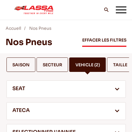
Accueil
Nos Pneus
TOUS LES PNEUS LASSA
Nos Pneus
EFFACER LES FILTRES
TROUVER UN DISTRIBUTEUR
SAISON
SECTEUR
VEHICLE
(2)
TAILLE
BLOG & VIDEOS
SEAT
ALLEZ AVEC LASSA!
ATECA
SERVICE & AIDE