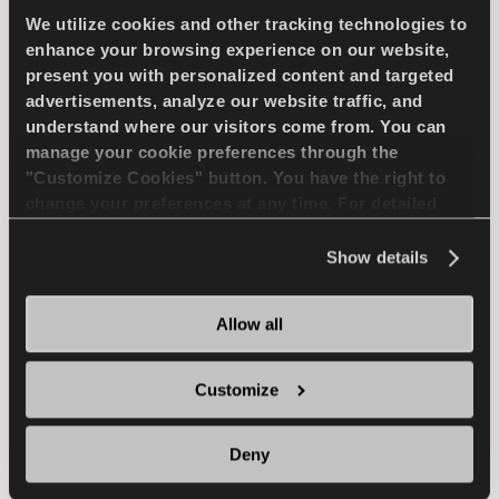
We utilize cookies and other tracking technologies to
enhance your browsing experience on our website,
FREINAGE SUR NEIGE
present you with personalized content and targeted
advertisements, analyze our website traffic, and
MANUTENTION HUMIDE
understand where our visitors come from. You can
manage your cookie preferences through the
FREINAGE HUMIDE
"Customize Cookies" button. You have the right to
change your preferences at any time. For detailed
information about the use of cookies, you can view
TROUVER UN 
EN SAVOIR PLUS
the
Cookie Policy
.
Show details
DISTRIBUTEUR
Allow all
WINTUS 2
Customize
Deny