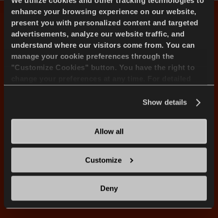
We utilize cookies and other tracking technologies to
enhance your browsing experience on our website,
E3/l3 Grippe De Roche
present you with personalized content and targeted
advertisements, analyze our website traffic, and
Liste Des Tailles
understand where our visitors come from. You can
manage your cookie preferences through the
"Customize Cookies" button. You have the right to
TOUTES TAILLES
25''
change your preferences at any time. For detailed
information about the use of cookies, you can view
the
Cookie Policy
.
Show details
26.5-25
Allow all
Customize
Deny