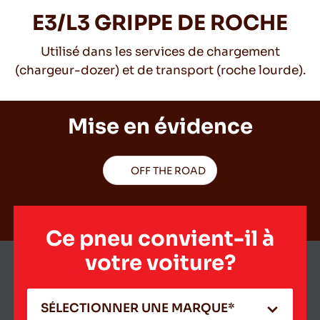
E3/L3 GRIPPE DE ROCHE
Utilisé dans les services de chargement
FR
(chargeur-dozer) et de transport (roche lourde).
Mise en évidence
Conseils pour conduire dans la neige
LIRE LA SUITE
OFF THE ROAD
Ce pneu convient-il à
votre voiture?
SÉLECTIONNER UNE MARQUE*