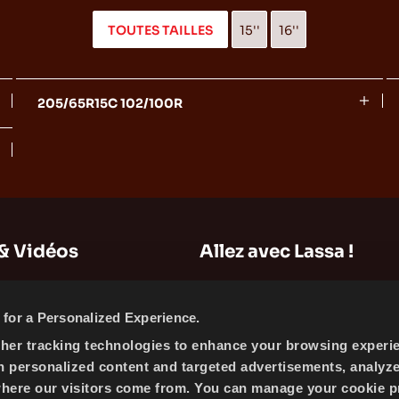
TOUTES TAILLES
15''
16''
205/65R15C 102/100R
& Vidéos
Allez avec Lassa !
Plan du Site
for a Personalized Experience.
Informations sur l'entreprise
ther tracking technologies to enhance your browsing experi
Actualités
h personalized content and targeted advertisements, analyz
Politique des Cookies
where our visitors come from. You can manage your cookie p