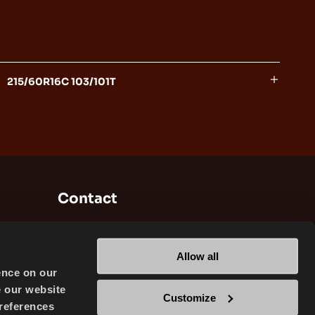
215/60R16C 103/101T
Contact
Brisa Bridgestone Sabancı Fabrication et
Commerce de Pneumatiques INC
Allow all
Alikahya / Izmit / Turkey
ence on our
e our website
Customize
references