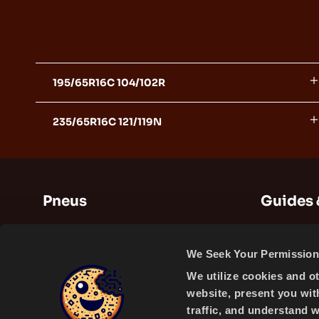
195/65R16C 104/102R
235/65R16C 121/119N
Pneus
Guides 
Pneus d'été
Guides
We Seek Your Permission 
Pneus d'hiver
Vidéos
We utilize cookies and o
Pneus toutes saisons
website, present you wit
traffic, and understand 