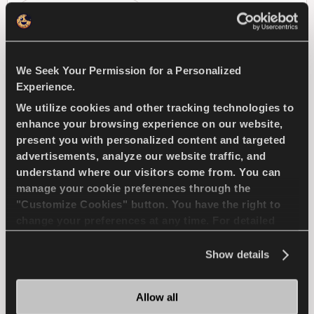
USO EN ASFALTO
MANIOBRABILIDAD EN MOJADO
We Seek Your Permission for a Personalized
MANIOBRABILIDAD EN SECO
Experience.
We utilize cookies and other tracking technologies to
enhance your browsing experience on our website,
ENCUENTRA UN 
MAS 
present you with personalized content and targeted
DISTRIBUIDOR
INFORMACION
advertisements, analyze our website traffic, and
understand where our visitors come from. You can
manage your cookie preferences through the
"Customize Cookies" button. You have the right to
change your preferences at any time. For detailed
TRANSWAY 2
information about the use of cookies, you can view
the
Cookie Policy
.
Show details
Allow all
Compañero de negocios confiable - Alta