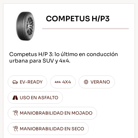
COMPETUS H/P3
ES
Competus H/P 3: lo último en conducción
Consejos Para conducir En La Nieve
urbana para SUV y 4x4.
LEER MAS
EV-READY
4X4
VERANO
USO EN ASFALTO
MANIOBRABILIDAD EN MOJADO
MANIOBRABILIDAD EN SECO