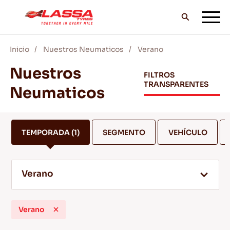
Inicio
Nuestros Neumaticos
Verano
TODOS LOS NEUMÁTICOS LASSA
Nuestros
FILTROS
TRANSPARENTES
Neumaticos
DISTRIBUIDORES
TEMPORADA
(1)
SEGMENTO
VEHÍCULO
BLOG Y VIDEOS
Verano
¡VE CON LASSA!
Verano
SERVICIO Y AYUDA