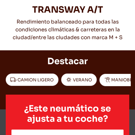
TRANSWAY A/T
Rendimiento balanceado para todas las
ES
condiciones climáticas & carreteras en la
ciudad/entre las ciudades con marca M + S
Consejos Para conducir En La Nieve
Destacar
LEER MAS
CAMION LIGERO
VERANO
MANIOBRA
¿Este neumático se
ajusta a tu coche?