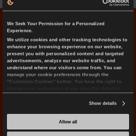
Lista De Transway A/t De
We Seek Your Permission for a Personalized
Tamaño
Experience.
We utilize cookies and other tracking technologies to
enhance your browsing experience on our website,
TODOS LOS TAMANOS
15''
16''
present you with personalized content and targeted
advertisements, analyze our website traffic, and
understand where our visitors come from. You can
manage your cookie preferences through the
185/75R16C 104/102R
"Customize Cookies" button. You have the right to
change your preferences at any time. For detailed
information about the use of cookies, you can view
205/75R16C 113/111Q
the
Cookie Policy
.
Show details
215/75R16C 116/114Q
Allow all