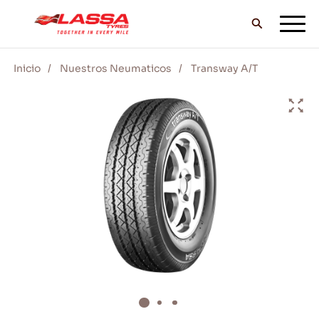
Inicio
Nuestros Neumaticos
Transway A/T
TODOS LOS NEUMÁTICOS LASSA
DISTRIBUIDORES
BLOG Y VIDEOS
¡VE CON LASSA!
SERVICIO Y AYUDA