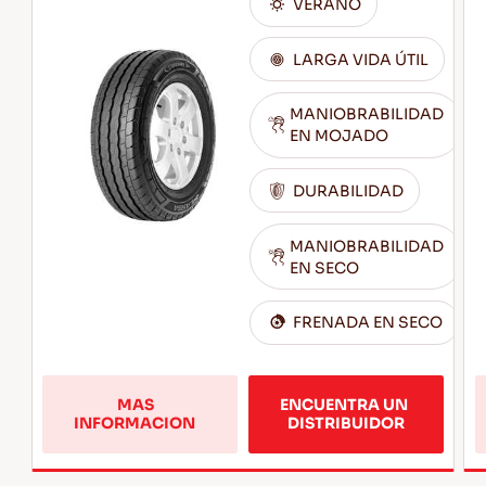
VERANO
LARGA VIDA ÚTIL
MANIOBRABILIDAD
EN MOJADO
DURABILIDAD
MANIOBRABILIDAD
EN SECO
FRENADA EN SECO
MAS 
ENCUENTRA UN 
 Más 
INFORMACION  
DISTRIBUIDOR
información 
sobre 
 TRANSWAY 