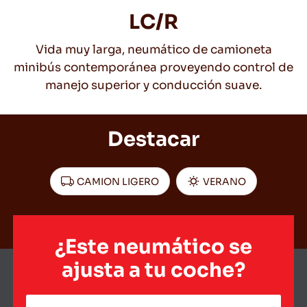
LC/R
Vida muy larga, neumático de camioneta
ES
minibús contemporánea proveyendo control de
manejo superior y conducción suave.
Consejos Para conducir En La Nieve
Destacar
LEER MAS
CAMION LIGERO
VERANO
¿Este neumático se
ajusta a tu coche?