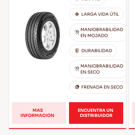
LARGA VIDA ÚTIL
MANIOBRABILIDAD
EN MOJADO
DURABILIDAD
MANIOBRABILIDAD
EN SECO
FRENADA EN SECO
MAS 
ENCUENTRA UN 
 Más 
INFORMACION  
DISTRIBUIDOR
información 
sobre 
 TRANSWAY 