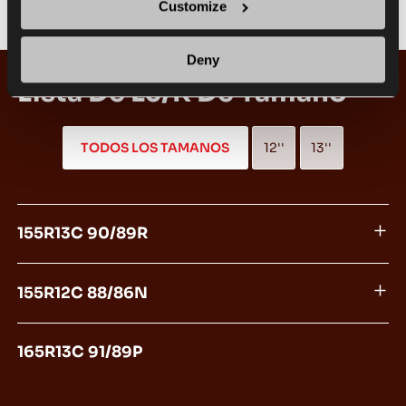
Customize
Deny
Lista De Lc/r De Tamaño
TODOS LOS TAMANOS
12''
13''
155R13C 90/89R
155R12C 88/86N
165R13C 91/89P