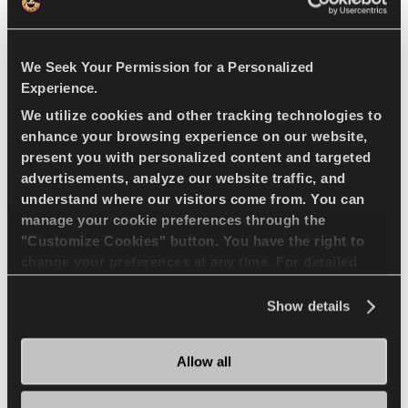
Estabilidad y control
We Seek Your Permission for a Personalized
superior
Experience.
We utilize cookies and other tracking technologies to
Las pequeñas ranuras en dirección radial
enhance your browsing experience on our website,
que se encuentran en los hombros
present you with personalized content and targeted
proporcionan una conducción
advertisements, analyze our website traffic, and
understand where our visitors come from. You can
conveniente para carreteras duras y con
manage your cookie preferences through the
amplias curvas. El diseño avanzado de la
"Customize Cookies" button. You have the right to
región del talón proporciona una
change your preferences at any time. For detailed
conducción segura y una estabilidad
information about the use of cookies, you can view
superior lateral. La capa de impacto de
the
Cookie Policy
.
Show details
nylon sin costuras en los cinturones de
acero incrementa el control.
Allow all