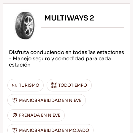
MULTIWAYS 2
ES
Disfruta conduciendo en todas las estaciones
Consejos Para conducir En La Nieve
- Manejo seguro y comodidad para cada
estación
LEER MAS
TURISMO
TODOTIEMPO
MANIOBRABILIDAD EN NIEVE
FRENADA EN NIEVE
MANIOBRABILIDAD EN MOJADO