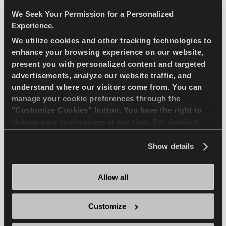
estación con tu SUV
We Seek Your Permission for a Personalized
Experience.
4X4
TODOTIEMPO
We utilize cookies and other tracking technologies to
enhance your browsing experience on our website,
MANIOBRABILIDAD EN NIEVE
present you with personalized content and targeted
advertisements, analyze our website traffic, and
understand where our visitors come from. You can
FRENADA EN NIEVE
manage your cookie preferences through the
"Customize Cookies" button. You have the right to
MANIOBRABILIDAD EN MOJADO
change your preferences at any time. For detailed
information about the use of cookies, you can view
the
Cookie Policy
.
Show details
ENCUENTRA UN 
MAS 
DISTRIBUIDOR
INFORMACION
Allow all
Customize
MULTIWAYS-C