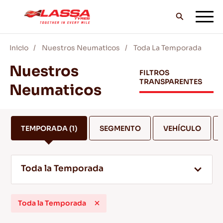
Inicio
Nuestros Neumaticos
Toda La Temporada
TODOS LOS NEUMÁTICOS LASSA
Nuestros
FILTROS
TRANSPARENTES
Neumaticos
DISTRIBUIDORES
TEMPORADA
(1)
SEGMENTO
VEHÍCULO
BLOG Y VIDEOS
Toda la Temporada
¡VE CON LASSA!
Toda la Temporada
SERVICIO Y AYUDA