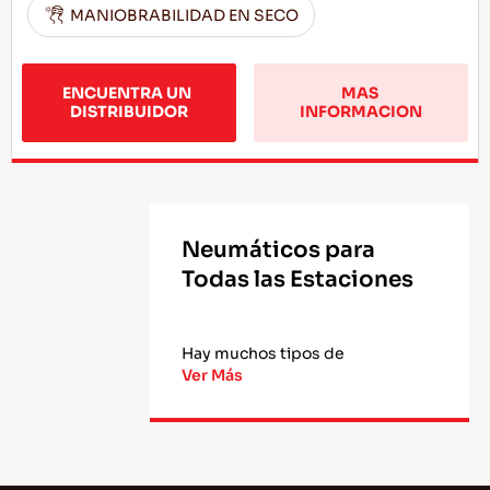
MANIOBRABILIDAD EN SECO
ENCUENTRA UN 
MAS 
DISTRIBUIDOR
INFORMACION
Neumáticos para
Todas las Estaciones
Hay muchos tipos de
Ver Más
neumáticos, todos los cuales
ofrecen ciertas ventajas en
determinadas condiciones. Uno
de estos neumáticos son los
neumáticos para todas las