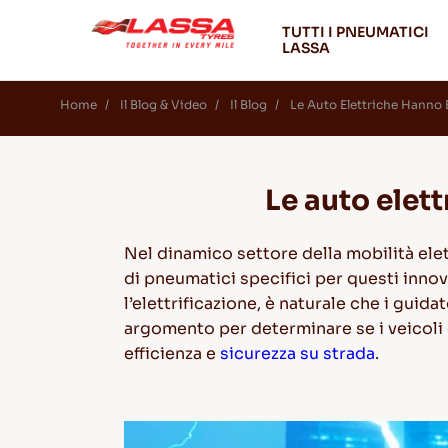
TUTTI I PNEUMATICI
LASSA
Home
Il Blog & Video
Il Blog
Le Auto Elettriche Hanno 
Le auto elet
Nel dinamico settore della mobilità elet
di pneumatici specifici per questi innov
l’elettrificazione, è naturale che i gui
argomento per determinare se i veicoli e
efficienza e
sicurezza su strada
.