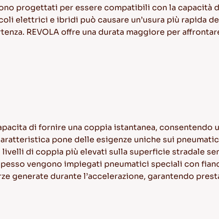
sono progettati per essere compatibili con la capacità d
eicoli elettrici e ibridi può causare un’usura più rapida d
artenza. REVOLA offre una durata maggiore per affrontar
 capacita di fornire una coppia istantanea, consentendo 
atteristica pone delle esigenze uniche sui pneumatici m
livelli di coppia più elevati sulla superficie stradale s
. Spesso vengono impiegati pneumatici speciali con fian
orze generate durante l’accelerazione, garantendo presta