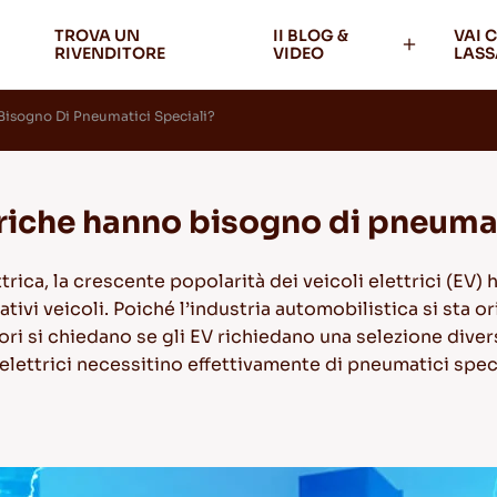
TROVA UN
II BLOG &
VAI 
RIVENDITORE
VIDEO
LASS
Bisogno Di Pneumatici Speciali?
triche hanno bisogno di pneumat
trica, la crescente popolarità dei veicoli elettrici (EV)
ativi veicoli. Poiché l’industria automobilistica si sta
datori si chiedano se gli EV richiedano una selezione div
lettrici necessitino effettivamente di pneumatici specia