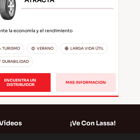
ATRACTA
nte la economía y el rendimiento
TURISMO
VERANO
LARGA VIDA ÚTIL
DURABILIDAD
ENCUENTRA UN 
MAS INFORMACION
DISTRIBUIDOR
 Vídeos
¡Ve Con Lassa!
Mapa del Sitio