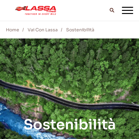
Home
Vai Con Lassa
Sostenibilità
TUTTI I PNEUMATICI LASSA
TROVA UN RIVENDITORE
II BLOG & VIDEO
VAI CON LASSA!
Sostenibilità
ASSISTENZA & AIUTO