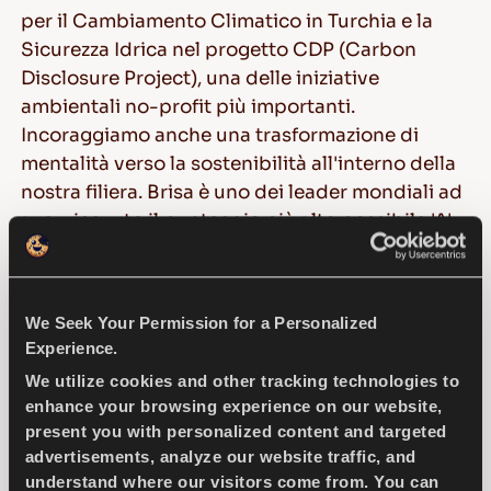
per il Cambiamento Climatico in Turchia e la
Sicurezza Idrica nel progetto CDP (Carbon
Disclosure Project), una delle iniziative
ambientali no-profit più importanti.
Incoraggiamo anche una trasformazione di
mentalità verso la sostenibilità all'interno della
nostra filiera. Brisa è uno dei leader mondiali ad
aver ricevuto il punteggio più alto possibile 'A'
nella categoria "Valutazione Impegno
Fornitore".
We Seek Your Permission for a Personalized
Definiamo tutte le azioni che abbiamo
Experience.
intrapreso nei termini di come possano servire
We utilize cookies and other tracking technologies to
agli Obiettivi di Sviluppo Sostenibile richiesti
enhance your browsing experience on our website,
dalle Nazioni Unite per risolvere i problemi, e ci
present you with personalized content and targeted
teniamo ad essere parte della soluzione in
advertisements, analyze our website traffic, and
un'azione globale.
understand where our visitors come from. You can