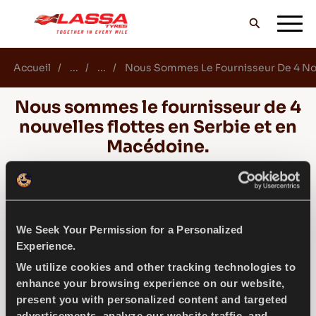
Accueil
...
...
Nous Sommes Le Fournisseur De 4 Nouv
TOUS LES PNEUS LASSA
Nous sommes le fournisseur de 4
nouvelles flottes en Serbie et en
TROUVER UN DISTRIBUTEUR
Macédoine.
Nous sommes heureux d'être le fournisseur
BLOG & VIDEOS
officiel de pneus des flottes de location de
voitures Europcar et Sixt en Macédoine et des
We Seek Your Permission for a Personalized
flottes de location de voitures Hertz et ALD
Experience.
ALLEZ AVEC LASSA!
Automotive en Serbie, ajoutant ainsi à nos
We utilize cookies and other tracking technologies to
succès sur les routes européennes.
enhance your browsing experience on our website,
present you with personalized content and targeted
SERVICE & AIDE