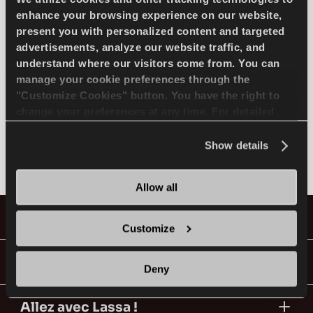
de Bologne avec ses nouveaux produits.
enhance your browsing experience on our website,
present you with personalized content and targeted
advertisements, analyze our website traffic, and
understand where our visitors come from. You can
FR
manage your cookie preferences through the
"Customize Cookies" button. You have the right to
change your preferences at any time. For detailed
information about the use of cookies, you can view
Conseils pour conduire dans la neige
the
Cookie Policy
.
Show details
LIRE LA SUITE
Allow all
Pneus
Customize
Guides & Vidéos
Deny
Allez avec Lassa !