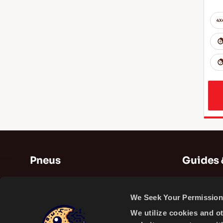
Pneus
Guides 
Pneus d'été
Guides
We Seek Your Permission 
Pneus d'hiver
Vidéos
We utilize cookies and o
Pneus toutes saisons