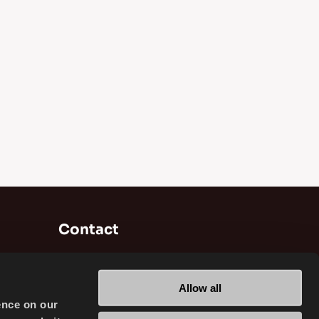
Contact
Brisa Bridgestone Sabancı Fabrication et
Commerce de Pneumatiques INC
Allow all
Alikahya / Izmit / Turkey
ence on our