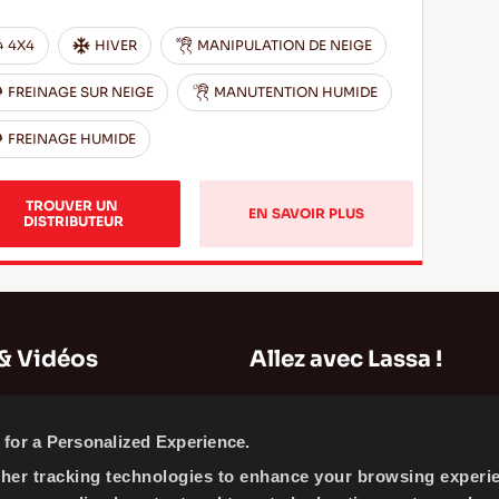
4X4
HIVER
MANIPULATION DE NEIGE
FREINAGE SUR NEIGE
MANUTENTION HUMIDE
FREINAGE HUMIDE
TROUVER UN 
EN SAVOIR PLUS
DISTRIBUTEUR
& Vidéos
Allez avec Lassa !
Plan du Site
for a Personalized Experience.
Informations sur l'entreprise
ther tracking technologies to enhance your browsing experi
Actualités