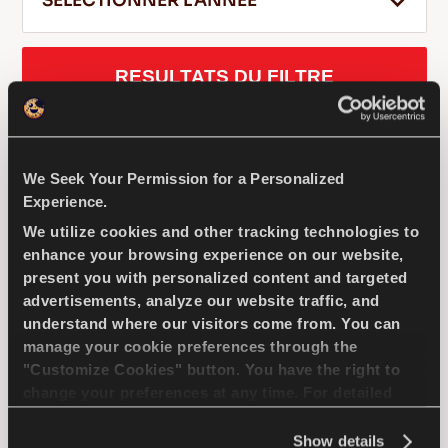
SELECTIONNER L'ANNEE
RESULTATS DU FILTRE
FR
SKODA
PICK-UP
We Seek Your Permission for a Personalized
Conseils pour conduire dans la neige
Experience.
LIRE LA SUITE
We utilize cookies and other tracking technologies to
GREENWAYS
enhance your browsing experience on our website,
present you with personalized content and targeted
advertisements, analyze our website traffic, and
understand where our visitors come from. You can
manage your cookie preferences through the
La sélection naturelle - Economies de
"Customize Cookies" button. You have the right to
carburant pour votre voiture particulière
change your preferences at any time. For detailed
compacte
information about the use of cookies, you can view
the
Cookie Policy
.
Show details