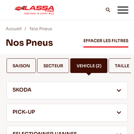
Accueil
Nos Pneus
TOUS LES PNEUS LASSA
Nos Pneus
EFFACER LES FILTRES
TROUVER UN DISTRIBUTEUR
SAISON
SECTEUR
VEHICLE
(2)
TAILLE
BLOG & VIDEOS
SKODA
ALLEZ AVEC LASSA!
PICK-UP
SERVICE & AIDE