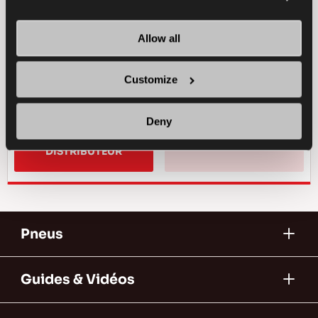
PASSAGER
ÊTÊ
Allow all
DURÊE DE VIE SUPÊRIEURE
Customize
EFFICACITÊ DU CARBURANT
Deny
TROUVER UN 
EN SAVOIR PLUS
DISTRIBUTEUR
Pneus
Guides & Vidéos