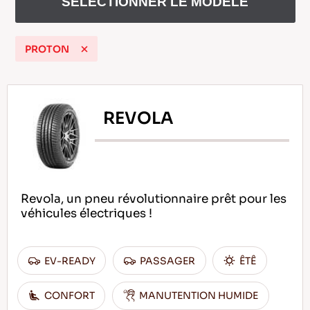
SELECTIONNER LE MODELE
PROTON
FR
REVOLA
Conseils pour conduire dans la neige
LIRE LA SUITE
Revola, un pneu révolutionnaire prêt pour les
véhicules électriques !
EV-READY
PASSAGER
ÊTÊ
CONFORT
MANUTENTION HUMIDE