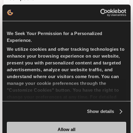
PASSAGER
ÊTÊ
DURÊE DE VIE SUPÊRIEURE
We Seek Your Permission for a Personalized
Experience.
EFFICACITÊ DU CARBURANT
We utilize cookies and other tracking technologies to
enhance your browsing experience on our website,
present you with personalized content and targeted
TROUVER UN 
advertisements, analyze our website traffic, and
EN SAVOIR PLUS
DISTRIBUTEUR
understand where our visitors come from. You can
manage your cookie preferences through the
"Customize Cookies" button. You have the right to
change your preferences at any time. For detailed
information about the use of cookies, you can view
ICEWAYS 2
the
Cookie Policy
.
Show details
Allow all