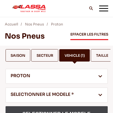
Accueil
Nos Pneus
Proton
TOUS LES PNEUS LASSA
Nos Pneus
EFFACER LES FILTRES
TROUVER UN DISTRIBUTEUR
SAISON
SECTEUR
VEHICLE
(1)
TAILLE
BLOG & VIDEOS
PROTON
ALLEZ AVEC LASSA!
SELECTIONNER LE MODELE *
SERVICE & AIDE