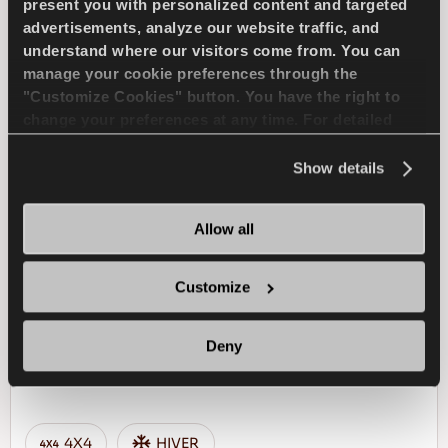
present you with personalized content and targeted
advertisements, analyze our website traffic, and
FREINAGE HUMIDE
understand where our visitors come from. You can
manage your cookie preferences through the
"Customize Cookies" button. You have the right to
TROUVER UN 
EN SAVOIR PLUS
change your preferences at any time. For detailed
DISTRIBUTEUR
information about the use of cookies, you can view
the
Cookie Policy
.
Show details
COMPETUS WINTER 2
Allow all
+
Customize
Deny
Défier l'hiver - Une conduite sûre pour votre
SUV
4X4
HIVER