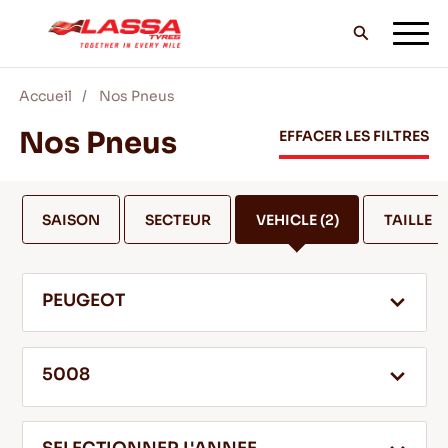
Accueil
Nos Pneus
TOUS LES PNEUS LASSA
Nos Pneus
EFFACER LES FILTRES
TROUVER UN DISTRIBUTEUR
SAISON
SECTEUR
VEHICLE
(2)
TAILLE
BLOG & VIDEOS
PEUGEOT
ALLEZ AVEC LASSA!
5008
SERVICE & AIDE