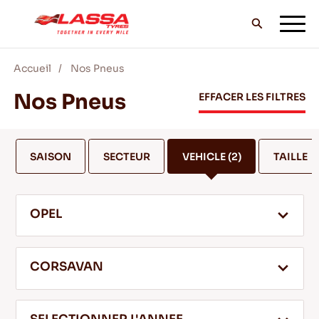
Accueil
Nos Pneus
TOUS LES PNEUS LASSA
Nos Pneus
EFFACER LES FILTRES
TROUVER UN DISTRIBUTEUR
SAISON
SECTEUR
VEHICLE
(2)
TAILLE
BLOG & VIDEOS
OPEL
ALLEZ AVEC LASSA!
CORSAVAN
SERVICE & AIDE