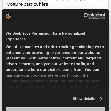
voiture particulière
PASSAGER
HIVER
We Seek Your Permission for a Personalized
TRACTION SUR GLACE
Experience.
FREINAGE SUR GLACE
We utilize cookies and other tracking technologies to
enhance your browsing experience on our website,
present you with personalized content and targeted
MANIPULATION SUR GLACE
advertisements, analyze our website traffic, and
understand where our visitors come from. You can
manage your cookie preferences through the
TROUVER UN 
EN SAVOIR PLUS
DISTRIBUTEUR
"Customize Cookies" button. You have the right to
change your preferences at any time. For detailed
information about the use of cookies, you can view
the
Cookie Policy
.
Show details
MULTIWAYS 2