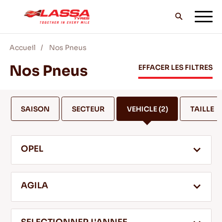
Accueil
Nos Pneus
TOUS LES PNEUS LASSA
Nos Pneus
EFFACER LES FILTRES
TROUVER UN DISTRIBUTEUR
SAISON
SECTEUR
VEHICLE
(2)
TAILLE
BLOG & VIDEOS
OPEL
ALLEZ AVEC LASSA!
AGILA
SERVICE & AIDE