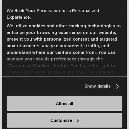
PASSAGER
ÊTÊ
We Seek Your Permission for a Personalized
Experience.
DURÊE DE VIE SUPÊRIEURE
We utilize cookies and other tracking technologies to
enhance your browsing experience on our website,
EFFICACITÊ DU CARBURANT
present you with personalized content and targeted
advertisements, analyze our website traffic, and
understand where our visitors come from. You can
TROUVER UN 
EN SAVOIR PLUS
manage your cookie preferences through the
DISTRIBUTEUR
"Customize Cookies" button. You have the right to
change your preferences at any time. For detailed
information about the use of cookies, you can view
the
Cookie Policy
.
Show details
MULTIWAYS 2
Allow all
Customize
Le plaisir de conduire en toutes saisons -