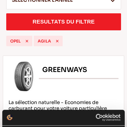
SELECTIONNER L'ANNEE
RESULTATS DU FILTRE
FR
OPEL
AGILA
Conseils pour conduire dans la neige
LIRE LA SUITE
GREENWAYS
La sélection naturelle - Economies de
carburant pour votre voiture particulière
compacte