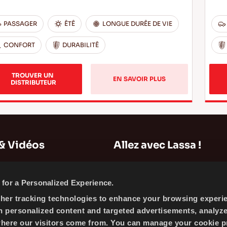
PASSAGER
ÊTÊ
LONGUE DURÊE DE VIE
CONFORT
DURABILITÊ
TROUVER UN 
EN SAVOIR PLUS
DISTRIBUTEUR
& Vidéos
Allez avec Lassa !
Plan du Site
for a Personalized Experience.
Informations sur l'entreprise
ther tracking technologies to enhance your browsing experi
Actualités
h personalized content and targeted advertisements, analyz
Politique des Cookies
where our visitors come from. You can manage your cookie p