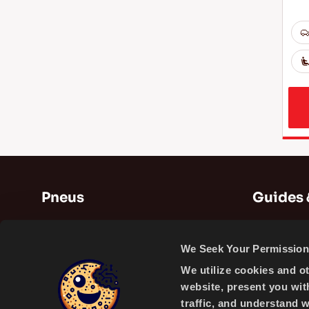
Pneus
Guides 
Pneus d'été
Guides
We Seek Your Permission 
Pneus d'hiver
Vidéos
We utilize cookies and o
Pneus toutes saisons
website, present you wit
traffic, and understand 