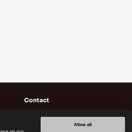
Contact
Brisa Bridgestone Sabancı Fabrication et
Commerce de Pneumatiques INC
Allow all
Alikahya / Izmit / Turkey
ence on our