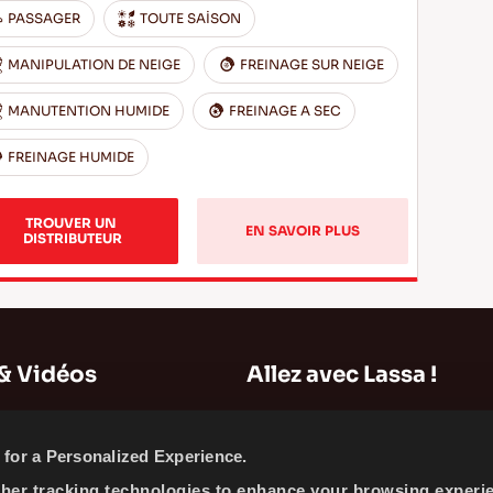
PASSAGER
TOUTE SAİSON
MANIPULATION DE NEIGE
FREINAGE SUR NEIGE
MANUTENTION HUMIDE
FREINAGE A SEC
FREINAGE HUMIDE
TROUVER UN 
EN SAVOIR PLUS
DISTRIBUTEUR
& Vidéos
Allez avec Lassa !
Plan du Site
for a Personalized Experience.
Informations sur l'entreprise
ther tracking technologies to enhance your browsing experi