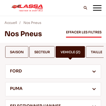
Accueil
Nos Pneus
TOUS LES PNEUS LASSA
Nos Pneus
EFFACER LES FILTRES
TROUVER UN DISTRIBUTEUR
SAISON
SECTEUR
VEHICLE
(2)
TAILLE
BLOG & VIDEOS
FORD
ALLEZ AVEC LASSA!
PUMA
SERVICE & AIDE