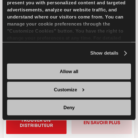
present you with personalized content and targeted
advertisements, analyze our website traffic, and
understand where our visitors come from. You can
Revola, un pneu révolutionnaire prêt pour les
manage your cookie preferences through the
véhicules électriques !
"Customize Cookies" button. You have the right to
change your preferences at any time. For detailed
information about the use of cookies, you can view
EV-READY
PASSAGER
ÊTÊ
the
Cookie Policy
.
Show details
CONFORT
MANUTENTION HUMIDE
Allow all
MANUTENTION A SEC
Customize
FREINAGE HUMIDE
Deny
TROUVER UN 
EN SAVOIR PLUS
DISTRIBUTEUR