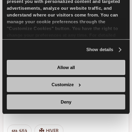
present you with personalized content and targeted
advertisements, analyze our website traffic, and
FREINAGE HUMIDE
understand where our visitors come from. You can
manage your cookie preferences through the
"Customize Cookies" button. You have the right to
TROUVER UN 
EN SAVOIR PLUS
change your preferences at any time. For detailed
DISTRIBUTEUR
information about the use of cookies, you can view
the
Cookie Policy
.
Show details
COMPETUS WINTER 2
Allow all
+
Customize
Deny
Défier l'hiver - Une conduite sûre pour votre
SUV
4X4
HIVER