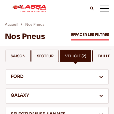
Accueil
Nos Pneus
TOUS LES PNEUS LASSA
Nos Pneus
EFFACER LES FILTRES
TROUVER UN DISTRIBUTEUR
SAISON
SECTEUR
VEHICLE
(2)
TAILLE
BLOG & VIDEOS
FORD
ALLEZ AVEC LASSA!
GALAXY
SERVICE & AIDE