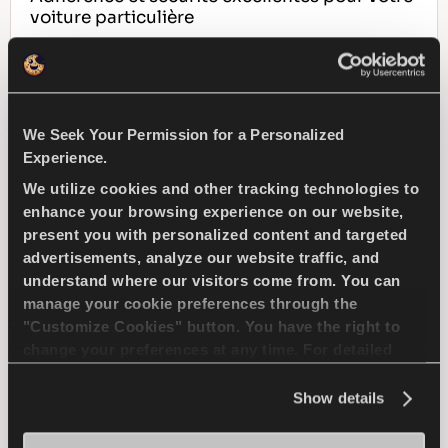
voiture particulière
PASSAGER
HIVER
We Seek Your Permission for a Personalized
TRACTION SUR GLACE
Experience.
FREINAGE SUR GLACE
We utilize cookies and other tracking technologies to
enhance your browsing experience on our website,
present you with personalized content and targeted
MANIPULATION SUR GLACE
advertisements, analyze our website traffic, and
understand where our visitors come from. You can
manage your cookie preferences through the
TROUVER UN 
EN SAVOIR PLUS
DISTRIBUTEUR
"Customize Cookies" button. You have the right to
change your preferences at any time. For detailed
information about the use of cookies, you can view
the
Cookie Policy
.
Show details
MULTIWAYS 2