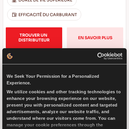
DURÊE DE VIE SUPÊRIEURE
EFFICACITÊ DU CARBURANT
TROUVER UN 
EN SAVOIR PLUS
DISTRIBUTEUR
MULTIWAYS 2
We Seek Your Permission for a Personalized
Experience.
We utilize cookies and other tracking technologies to
enhance your browsing experience on our website,
present you with personalized content and targeted
Le plaisir de conduire en toutes saisons -
advertisements, analyze our website traffic, and
Conduite sûre et confort en toutes saisons
understand where our visitors come from. You can
manage your cookie preferences through the