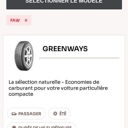
SELECTIONNER LE MODELE
FAW
FR
GREENWAYS
Conseils pour conduire dans la neige
LIRE LA SUITE
La sélection naturelle - Economies de
carburant pour votre voiture particulière
compacte
PASSAGER
ÊTÊ