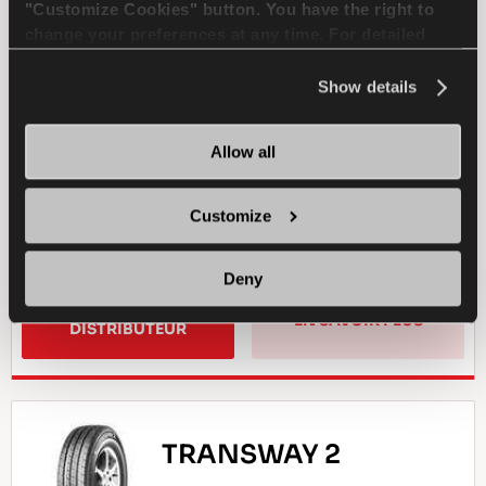
"Customize Cookies" button. You have the right to
PASSAGER
TOUTE SAİSON
change your preferences at any time. For detailed
information about the use of cookies, you can view
MANIPULATION DE NEIGE
the
Cookie Policy
.
Show details
FREINAGE SUR NEIGE
Allow all
MANUTENTION HUMIDE
Customize
FREINAGE A SEC
FREINAGE HUMIDE
Deny
TROUVER UN 
EN SAVOIR PLUS
DISTRIBUTEUR
TRANSWAY 2