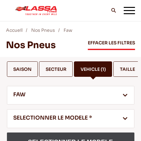
Accueil
Nos Pneus
Faw
TOUS LES PNEUS LASSA
Nos Pneus
EFFACER LES FILTRES
TROUVER UN DISTRIBUTEUR
SAISON
SECTEUR
VEHICLE
(1)
TAILLE
BLOG & VIDEOS
FAW
ALLEZ AVEC LASSA!
SELECTIONNER LE MODELE *
SERVICE & AIDE