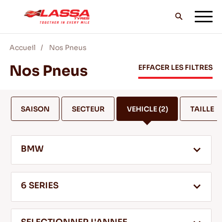
Accueil
Nos Pneus
TOUS LES PNEUS LASSA
Nos Pneus
EFFACER LES FILTRES
TROUVER UN DISTRIBUTEUR
SAISON
SECTEUR
VEHICLE
(2)
TAILLE
BLOG & VIDEOS
BMW
ALLEZ AVEC LASSA!
6 SERIES
SERVICE & AIDE