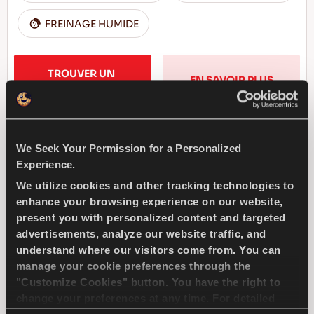
FREINAGE HUMIDE
TROUVER UN 
EN SAVOIR PLUS
DISTRIBUTEUR
We Seek Your Permission for a Personalized
SNOWAYS 4
Experience.
We utilize cookies and other tracking technologies to
enhance your browsing experience on our website,
present you with personalized content and targeted
advertisements, analyze our website traffic, and
Défiez l'hiver - Conduite confortable et sûre
understand where our visitors come from. You can
pour votre voiture particulière
manage your cookie preferences through the
"Customize Cookies" button. You have the right to
change your preferences at any time. For detailed
PASSAGER
HIVER