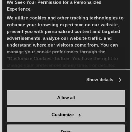
We Seek Your Permission for a Personalized
Experience.
We utilize cookies and other tracking technologies to
GREENWAYS
enhance your browsing experience on our website,
present you with personalized content and targeted
advertisements, analyze our website traffic, and
understand where our visitors come from. You can
manage your cookie preferences through the
La sélection naturelle - Economies de
"Customize Cookies" button. You have the right to
carburant pour votre voiture particulière
change your preferences at any time. For detailed
compacte
information about the use of cookies, you can view
the
Cookie Policy
.
Show details
PASSAGER
ÊTÊ
Allow all
DURÊE DE VIE SUPÊRIEURE
Customize
EFFICACITÊ DU CARBURANT
Deny