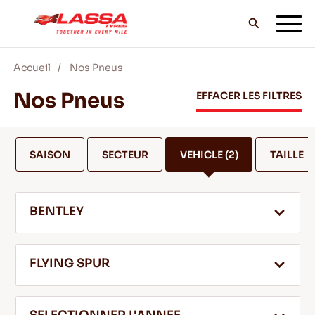
Accueil
Nos Pneus
TOUS LES PNEUS LASSA
Nos Pneus
EFFACER LES FILTRES
TROUVER UN DISTRIBUTEUR
SAISON
SECTEUR
VEHICLE
(2)
TAILLE
BLOG & VIDEOS
BENTLEY
ALLEZ AVEC LASSA!
FLYING SPUR
SERVICE & AIDE