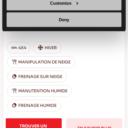
Customize
Deny
Défier l'hiver - Une conduite sûre pour votre
SUV
4X4
HIVER
MANIPULATION DE NEIGE
FREINAGE SUR NEIGE
MANUTENTION HUMIDE
FREINAGE HUMIDE
TROUVER UN 