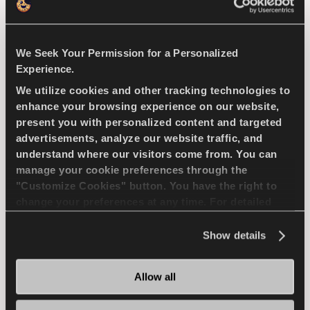
EV-READY
4X4
ÊTÊ
UTILISATION D'ASPHALTE
We Seek Your Permission for a Personalized
Experience.
MANUTENTION HUMIDE
We utilize cookies and other tracking technologies to
enhance your browsing experience on our website,
MANUTENTION A SEC
present you with personalized content and targeted
advertisements, analyze our website traffic, and
FREINAGE HUMIDE
understand where our visitors come from. You can
manage your cookie preferences through the
"Customize Cookies" button. You have the right to
TROUVER UN 
EN SAVOIR PLUS
change your preferences at any time. For detailed
DISTRIBUTEUR
information about the use of cookies, you can view
the
Cookie Policy
.
Show details
COMPETUS WINTER 2
Allow all
+