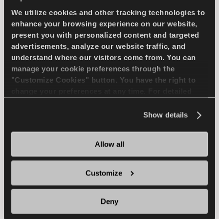
We utilize cookies and other tracking technologies to
enhance your browsing experience on our website,
COMPETUS WINTER 2
present you with personalized content and targeted
+
advertisements, analyze our website traffic, and
understand where our visitors come from. You can
manage your cookie preferences through the
"Customize Cookies" button. You have the right to
change your preferences at any time. For detailed
Défier l'hiver - Une conduite sûre pour votre
SUV
information about the use of cookies, you can view
the
Cookie Policy
.
Show details
4X4
HIVER
Allow all
MANIPULATION DE NEIGE
Customize
FREINAGE SUR NEIGE
Deny
MANUTENTION HUMIDE