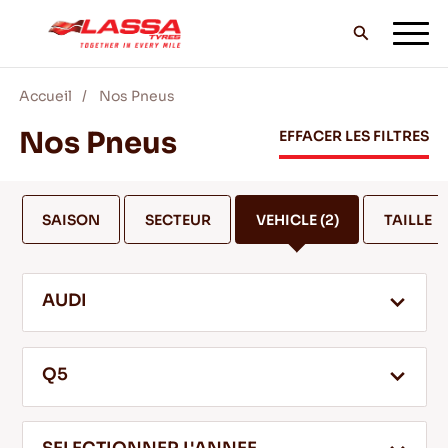
Accueil
Nos Pneus
TOUS LES PNEUS LASSA
Nos Pneus
EFFACER LES FILTRES
TROUVER UN DISTRIBUTEUR
SAISON
SECTEUR
VEHICLE
(2)
TAILLE
BLOG & VIDEOS
AUDI
ALLEZ AVEC LASSA!
Q5
SERVICE & AIDE