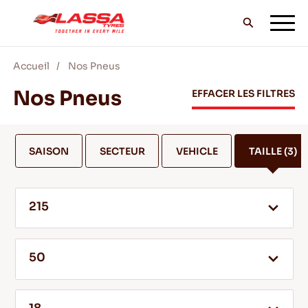
Accueil
Nos Pneus
TOUS LES PNEUS LASSA
Nos Pneus
EFFACER LES FILTRES
TROUVER UN DISTRIBUTEUR
SAISON
SECTEUR
VEHICLE
TAILLE
(3)
BLOG & VIDEOS
215
ALLEZ AVEC LASSA!
50
SERVICE & AIDE