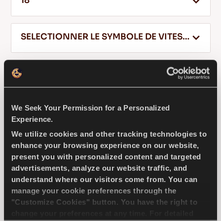
18
SELECTIONNER LE SYMBOLE DE VITESSE
FR
215
50
18
Conseils pour conduire dans la neige
We Seek Your Permission for a Personalized
LIRE LA SUITE
COMPETUS H/P3
Experience.
We utilize cookies and other tracking technologies to
enhance your browsing experience on our website,
present you with personalized content and targeted
advertisements, analyze our website traffic, and
Competus H/P 3 – l'expérience de conduite
understand where our visitors come from. You can
urbaine ultime pour SUV et 4x4.
manage your cookie preferences through the
"Customize Cookies" button. You have the right to
change your preferences at any time. For detailed