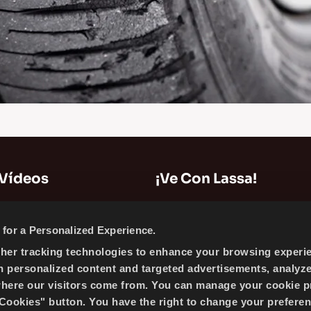
 Vídeos
¡Ve Con Lassa!
Mapa del Sitio
for a Personalized Experience.
Información de la Compañía
ther tracking technologies to enhance your browsing experi
Noticias
h personalized content and targeted advertisements, analyz
Política de Cookies
where our visitors come from. You can manage your cookie p
ookies" button. You have the right to change your preferen