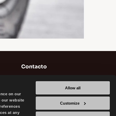
Contacto
Brisa Bridgestone Sabancı Tyre
Manufacturing and Trading INC
Allow all
Alikahya / Izmit / Turkey
ence on our
e our website
Customize
references
ces at any