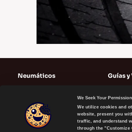
Neumáticos
Guías y
Neumáticos de verano
Guías
We Seek Your Permission 
Neumáticos de Invierno
Videos
We utilize cookies and o
Neumáticos para todas las estaciones
website, present you wit
traffic, and understand 
through the "Customize C