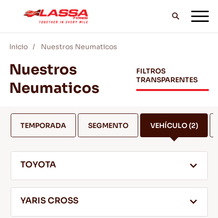
Inicio
Nuestros Neumaticos
TODOS LOS NEUMÁTICOS LASSA
Nuestros
FILTROS
TRANSPARENTES
Neumaticos
DISTRIBUIDORES
TEMPORADA
SEGMENTO
VEHÍCULO
(2)
BLOG Y VIDEOS
TOYOTA
¡VE CON LASSA!
YARIS CROSS
SERVICIO Y AYUDA