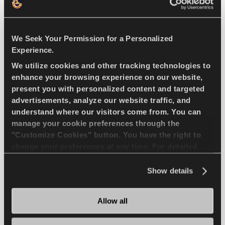
FRENADA EN MOJADO
We Seek Your Permission for a Personalized
Experience.
ENCUENTRA UN 
MAS 
DISTRIBUIDOR
INFORMACION
We utilize cookies and other tracking technologies to
enhance your browsing experience on our website,
present you with personalized content and targeted
advertisements, analyze our website traffic, and
understand where our visitors come from. You can
MULTIWAYS 2
manage your cookie preferences through the
"Customize Cookies" button. You have the right to
change your preferences at any time. For detailed
information about the use of cookies, you can view
the
Cookie Policy
.
Show details
Disfruta conduciendo en todas las estaciones
- Manejo seguro y comodidad para cada
estación
Allow all