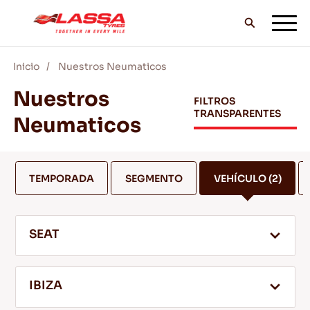
Inicio
Nuestros Neumaticos
TODOS LOS NEUMÁTICOS LASSA
Nuestros
FILTROS
TRANSPARENTES
Neumaticos
DISTRIBUIDORES
TEMPORADA
SEGMENTO
VEHÍCULO
(2)
BLOG Y VIDEOS
SEAT
¡VE CON LASSA!
IBIZA
SERVICIO Y AYUDA