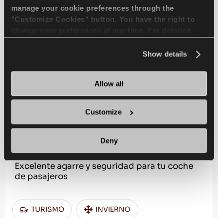
manage your cookie preferences through the
VIDA UTIL SUPERIOR
FUEL EFFICIENCY
"Customize Cookies" button. You have the right to
change your preferences at any time. For detailed
information about the use of cookies, you can view
ENCUENTRA UN 
MAS 
the
Cookie Policy
.
DISTRIBUIDOR
INFORMACION
Show details
Allow all
ICEWAYS 2
Customize
Deny
Excelente agarre y seguridad para tu coche
de pasajeros
TURISMO
INVIERNO