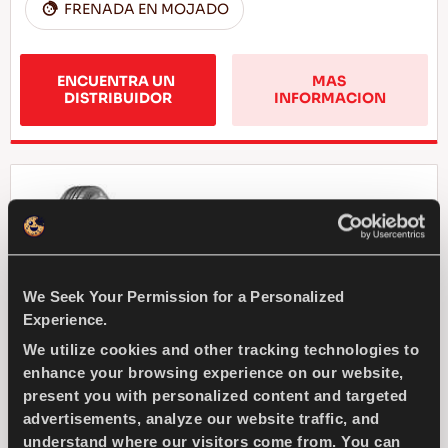
FRENADA EN MOJADO
ENCUENTRA UN 
MAS 
DISTRIBUIDOR
INFORMACION
GREENWAYS
We Seek Your Permission for a Personalized
Experience.
Selección natural - Economía de manejo para
tu coche compacto de pasajeros
We utilize cookies and other tracking technologies to
enhance your browsing experience on our website,
present you with personalized content and targeted
TURISMO
VERANO
advertisements, analyze our website traffic, and
understand where our visitors come from. You can