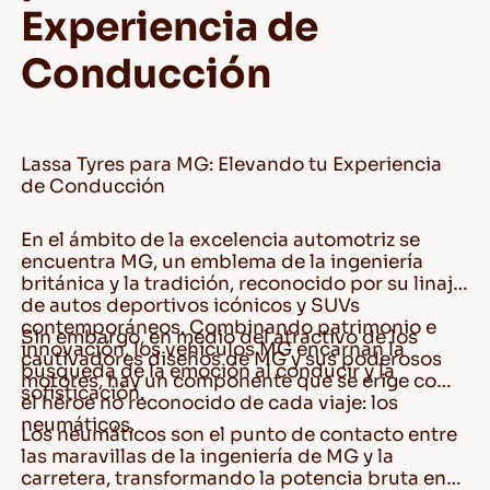
Experiencia de
Conducción
Lassa Tyres para MG: Elevando tu Experiencia
de Conducción
En el ámbito de la excelencia automotriz se
encuentra MG, un emblema de la ingeniería
británica y la tradición, reconocido por su linaje
de autos deportivos icónicos y SUVs
contemporáneos. Combinando patrimonio e
Sin embargo, en medio del atractivo de los
innovación, los vehículos MG encarnan la
cautivadores diseños de MG y sus poderosos
búsqueda de la emoción al conducir y la
motores, hay un componente que se erige como
sofisticación.
el héroe no reconocido de cada viaje: los
neumáticos.
Los neumáticos son el punto de contacto entre
las maravillas de la ingeniería de MG y la
carretera, transformando la potencia bruta en