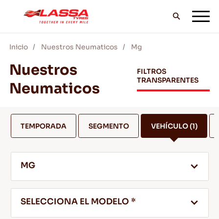
Inicio
Nuestros Neumaticos
Mg
TODOS LOS NEUMÁTICOS LASSA
Nuestros
FILTROS
TRANSPARENTES
Neumaticos
DISTRIBUIDORES
TEMPORADA
SEGMENTO
VEHÍCULO
(1)
BLOG Y VIDEOS
MG
¡VE CON LASSA!
SELECCIONA EL MODELO *
SERVICIO Y AYUDA