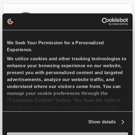
MULTIWAYS 2
We Seek Your Permission for a Personalized
Experience.
Disfruta conduciendo en todas las estaciones
We utilize cookies and other tracking technologies to
- Manejo seguro y comodidad para cada
estación
enhance your browsing experience on our website,
present you with personalized content and targeted
advertisements, analyze our website traffic, and
understand where our visitors come from. You can
TURISMO
TODOTIEMPO
manage your cookie preferences through the
"Customize Cookies" button. You have the right to
MANIOBRABILIDAD EN NIEVE
change your preferences at any time. For detailed
information about the use of cookies, you can view
FRENADA EN NIEVE
the
Cookie Policy
.
Show details
MANIOBRABILIDAD EN MOJADO