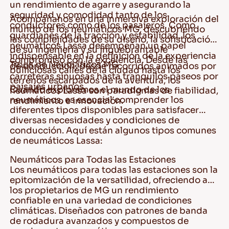
un rendimiento de agarre y asegurando la
seguridad y comodidad tanto de los
Acompáñanos en una inmersiva exploración del
conductores como de los pasajeros. Como
mundo de los neumáticos MG, descubriendo
guardianes de la tracción y estabilidad, los
las complejidades de su diseño, la sofisticación
neumáticos Lassa desempeñan un papel
de su ingeniería y su inquebrantable
indispensable en la definición de la experiencia
compromiso con la excelencia. Desde las
Tipos de Neumáticos MG
de conducción, desde recorridos animados por
bulliciosas calles de la ciudad hasta los
carreteras sinuosas hasta tranquilos paseos por
terrenos escarpados de la aventura, los
paisajes urbanos.
Cuando exploramos el mundo de los
neumáticos Lassa son paradigmas de fiabilidad,
neumáticos, es esencial comprender los
rendimiento e innovación.
diferentes tipos disponibles para satisfacer
diversas necesidades y condiciones de
conducción. Aquí están algunos tipos comunes
de neumáticos Lassa:
Neumáticos para Todas las Estaciones
Los neumáticos para todas las estaciones son la
epitomización de la versatilidad, ofreciendo a
los propietarios de MG un rendimiento
confiable en una variedad de condiciones
climáticas. Diseñados con patrones de banda
de rodadura avanzados y compuestos de