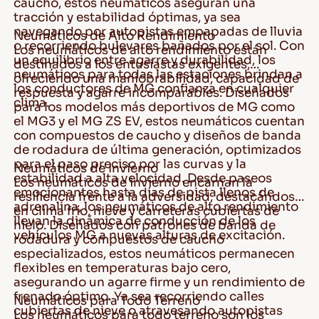
caucho, estos neumáticos aseguran una
tracción y estabilidad óptimas, ya sea
navegando por autopistas empapadas de lluvia
Neumáticos de Alto Rendimiento
o recorriendo bulevares bañados por el sol. Con
Los neumáticos de alto rendimiento están
un equilibrio entre agarre y durabilidad, los
destinados a los entusiastas exigentes,
neumáticos para todas las estaciones brindan a
ofreciendo una maniobrabilidad, capacidad de
los conductores de MG confianza en cualquier
respuesta y agarre incomparables. Diseñados
clima.
para los modelos más deportivos de MG como
el MG3 y el MG ZS EV, estos neumáticos cuentan
con compuestos de caucho y diseños de banda
de rodadura de última generación, optimizados
para el paso preciso por las curvas y la
Neumáticos de Invierno
estabilidad a alta velocidad. Desde paseos
Los neumáticos de invierno encarnan la
emocionantes hasta días de pista llenos de
resiliencia frente a la adversidad, destacándose
adrenalina, los neumáticos de alto rendimiento
en clima frío, nieve y carreteras cubiertas de
llevan la dinámica de conducción de los
hielo. Diseñados con patrones de banda de
vehículos MG a nuevas alturas de excitación.
rodadura y compuestos de caucho
especializados, estos neumáticos permanecen
flexibles en temperaturas bajo cero,
asegurando un agarre firme y un rendimiento de
frenado óptimo. Ya sea recorriendo calles
Neumáticos para Todo Terreno
cubiertas de nieve o atravesando autopistas
Los neumáticos para todo terreno son los