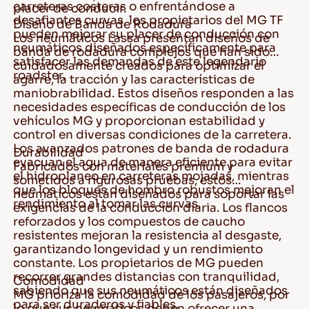
carreteras costeras o enfrentándose a
placer de conducir.
desafiantes curvas, los propietarios del MG TF
Diseño de Banda de Rodadura
pueden mejorar su placer de conducción con
Los neumáticos Lassa presentan diseños de
neumáticos diseñados específicamente para
banda de rodadura complejos que han sido
satisfacer las demandas de este legendario
cuidadosamente creados para optimizar el
roadster.
agarre, la tracción y las características de
maniobrabilidad. Estos diseños responden a las
necesidades específicas de conducción de los
vehículos MG y proporcionan estabilidad y
control en diversas condiciones de la carretera.
Los avanzados patrones de banda de rodadura
Durabilidad
evacuan el agua de manera eficiente para evitar
Fabricados con materiales premium y
el hidroplaneo en carreteras mojadas, mientras
sometidos a rigurosas pruebas, estos
que los bloques de hombro robustos mejoran el
neumáticos están diseñados para soportar las
rendimiento al tomar las curvas.
exigencias de la conducción diaria. Los flancos
reforzados y los compuestos de caucho
resistentes mejoran la resistencia al desgaste,
garantizando longevidad y un rendimiento
constante. Los propietarios de MG pueden
recorrer grandes distancias con tranquilidad,
Comodidad
sabiendo que sus neumáticos están diseñados
MG prioriza la comodidad de los pasajeros, por
para ser duraderos y fiables.
lo que sus neumáticos deben ofrecer una