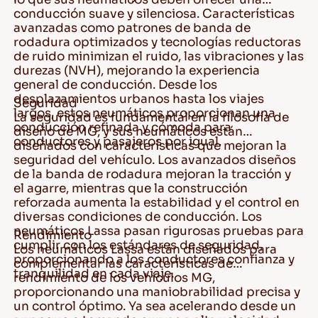
conducción suave y silenciosa. Características
avanzadas como patrones de banda de
rodadura optimizados y tecnologías reductoras
de ruido minimizan el ruido, las vibraciones y las
durezas (NVH), mejorando la experiencia
general de conducción. Desde los
desplazamientos urbanos hasta los viajes
Seguridad
largos, estos neumáticos proporcionan una
La seguridad es fundamental en la filosofía de
conducción refinada y cómoda para
diseño de MG, y sus neumáticos están
conductores y pasajeros por igual.
diseñados con características que mejoran la
seguridad del vehículo. Los avanzados diseños
de la banda de rodadura mejoran la tracción y
el agarre, mientras que la construcción
reforzada aumenta la estabilidad y el control en
diversas condiciones de conducción. Los
neumáticos Lassa pasan rigurosas pruebas para
Rendimiento
cumplir con los estándares de seguridad,
Los neumáticos Lassa están diseñados para
proporcionando a los conductores confianza y
complementar las características de
tranquilidad en cada viaje.
rendimiento de los vehículos MG,
proporcionando una maniobrabilidad precisa y
un control óptimo. Ya sea acelerando desde un