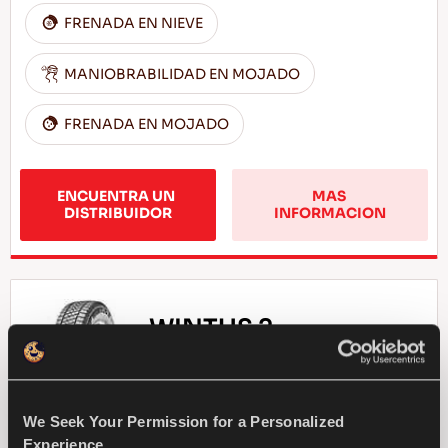
FRENADA EN NIEVE
MANIOBRABILIDAD EN MOJADO
FRENADA EN MOJADO
ENCUENTRA UN 
MAS 
DISTRIBUIDOR
INFORMACION
WINTUS 2
We Seek Your Permission for a Personalized
Compañero de negocios confiable - Alta
Experience.