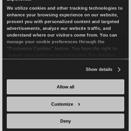
eficiencia para tu vehículo comercial ligero
We utilize cookies and other tracking technologies to
en condiciones de invierno
enhance your browsing experience on our website,
present you with personalized content and targeted
advertisements, analyze our website traffic, and
CAMION LIGERO
INVIERNO
understand where our visitors come from. You can
manage your cookie preferences through the
MANIOBRABILIDAD EN NIEVE
"Customize Cookies" button. You have the right to
change your preferences at any time. For detailed
FRENADA EN NIEVE
information about the use of cookies, you can view
the
Cookie Policy
.
Show details
MANIOBRABILIDAD EN MOJADO
Allow all
FRENADA EN MOJADO
Customize
ENCUENTRA UN 
MAS 
DISTRIBUIDOR
INFORMACION
Deny