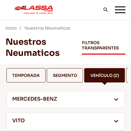
Inicio
Nuestros Neumaticos
TODOS LOS NEUMÁTICOS LASSA
Nuestros
FILTROS
TRANSPARENTES
Neumaticos
DISTRIBUIDORES
TEMPORADA
SEGMENTO
VEHÍCULO
(2)
BLOG Y VIDEOS
MERCEDES-BENZ
¡VE CON LASSA!
VITO
SERVICIO Y AYUDA