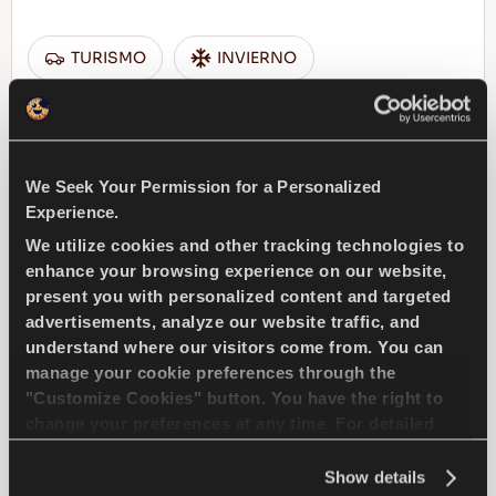
TURISMO
INVIERNO
TRACCION SOBRE EL HIELO
FRENADA EN HIELO
We Seek Your Permission for a Personalized
Experience.
MANIOBRABILIDAD EN HIELO
We utilize cookies and other tracking technologies to
enhance your browsing experience on our website,
present you with personalized content and targeted
ENCUENTRA UN 
MAS 
advertisements, analyze our website traffic, and
DISTRIBUIDOR
INFORMACION
understand where our visitors come from. You can
manage your cookie preferences through the
"Customize Cookies" button. You have the right to
change your preferences at any time. For detailed
MULTIWAYS 2
information about the use of cookies, you can view
the
Cookie Policy
.
Show details