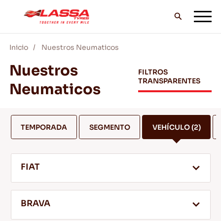
Inicio
Nuestros Neumaticos
TODOS LOS NEUMÁTICOS LASSA
Nuestros
FILTROS
TRANSPARENTES
Neumaticos
DISTRIBUIDORES
TEMPORADA
SEGMENTO
VEHÍCULO
(2)
BLOG Y VIDEOS
FIAT
¡VE CON LASSA!
BRAVA
SERVICIO Y AYUDA