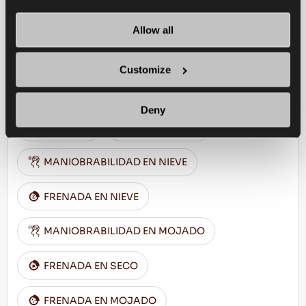
Allow all
Disfruta conduciendo en todas las estaciones
- Manejo seguro y comodidad para cada
Customize
estación
Deny
TURISMO
TODOTIEMPO
MANIOBRABILIDAD EN NIEVE
FRENADA EN NIEVE
MANIOBRABILIDAD EN MOJADO
FRENADA EN SECO
FRENADA EN MOJADO