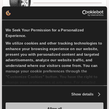
Desafía el invierno - Un manejo seguro y
cómodo para tu coche de pasajeros
We Seek Your Permission for a Personalized
Experience.
We utilize cookies and other tracking technologies to
TURISMO
INVIERNO
enhance your browsing experience on our website,
present you with personalized content and targeted
MANIOBRABILIDAD EN NIEVE
advertisements, analyze our website traffic, and
understand where our visitors come from. You can
FRENADA EN NIEVE
manage your cookie preferences through the
"Customize Cookies" button. You have the right to
MANIOBRABILIDAD EN MOJADO
change your preferences at any time. For detailed
information about the use of cookies, you can view
the
Cookie Policy
.
Show details
DURABILIDAD
FRENADA EN MOJADO
Allow all