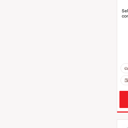
Sel
co