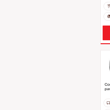
Com
par