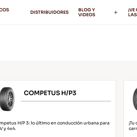
ICOS
BLOG Y
¡VE
DISTRIBUIDORES
VIDEOS
LAS
COMPETUS H/P3
petus H/P 3: lo último en conducción urbana para
¡Tu
V y 4x4.
car