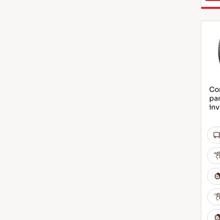
Com
par
inv