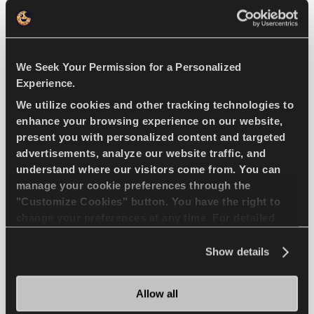
EV-READY
4X4
VERANO
USO EN ASFALTO
We Seek Your Permission for a Personalized
Experience.
MANIOBRABILIDAD EN MOJADO
We utilize cookies and other tracking technologies to
enhance your browsing experience on our website,
MANIOBRABILIDAD EN SECO
present you with personalized content and targeted
advertisements, analyze our website traffic, and
understand where our visitors come from. You can
FRENADA EN MOJADO
manage your cookie preferences through the
"Customize Cookies" button. You have the right to
change your preferences at any time. For detailed
ENCUENTRA UN 
MAS 
DISTRIBUIDOR
INFORMACION
information about the use of cookies, you can view
the
Cookie Policy
.
Show details
Allow all
COMPETUS WINTER 2