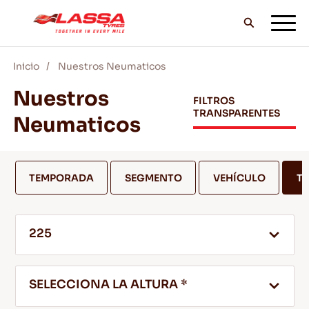
Inicio
Nuestros Neumaticos
TODOS LOS NEUMÁTICOS LASSA
Nuestros
FILTROS
TRANSPARENTES
Neumaticos
DISTRIBUIDORES
TEMPORADA
SEGMENTO
VEHÍCULO
T
BLOG Y VIDEOS
225
¡VE CON LASSA!
SELECCIONA LA ALTURA *
SERVICIO Y AYUDA