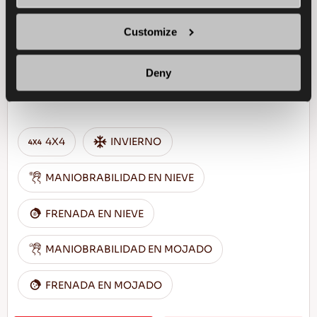
+
Customize
Deny
Desafía el invierno - Conducción segura para
tu SUV
4X4
INVIERNO
MANIOBRABILIDAD EN NIEVE
FRENADA EN NIEVE
MANIOBRABILIDAD EN MOJADO
FRENADA EN MOJADO