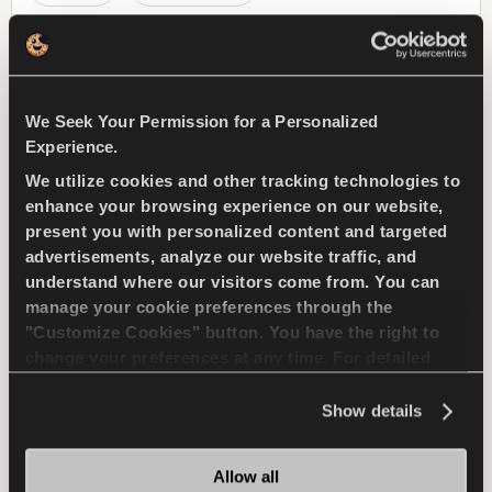
CONDUCCION DEPORTIVA
USO EN ASFALTO
We Seek Your Permission for a Personalized
Experience.
MANIOBRABILIDAD EN MOJADO
We utilize cookies and other tracking technologies to
MANIOBRABILIDAD EN SECO
enhance your browsing experience on our website,
present you with personalized content and targeted
advertisements, analyze our website traffic, and
FRENADA EN MOJADO
understand where our visitors come from. You can
manage your cookie preferences through the
"Customize Cookies" button. You have the right to
ENCUENTRA UN 
MAS 
change your preferences at any time. For detailed
DISTRIBUIDOR
INFORMACION
information about the use of cookies, you can view
the
Cookie Policy
.
Show details
COMPETUS WINTER 2
Allow all